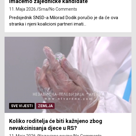
imaćemo zajedničke kandidate
11. Maja 2026.
Srna
No Comments
Predsjednik SNSD-a Milorad Dodik poručio je da će ova
stranka i njeni koalicioni partneri imati…
SVE VIJESTI
ZEMLJA
Koliko roditelja će biti kažnjeno zbog
nevakcinisanja djece u RS?