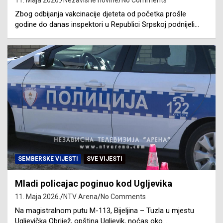
11. Maja 2026.
Nezavisne novine
No Comments
Zbog odbijanja vakcinacije djeteta od početka prošle
godine do danas inspektori u Republici Srpskoj podnijeli…
SEMBERSKE VIJESTI
SVE VIJESTI
Mladi policajac poginuo kod Ugljevika
11. Maja 2026.
NTV Arena
No Comments
Na magistralnom putu M-113, Bijeljina – Tuzla u mjestu
Ugljevička Obrijež, opština Ugljevik, noćas oko…