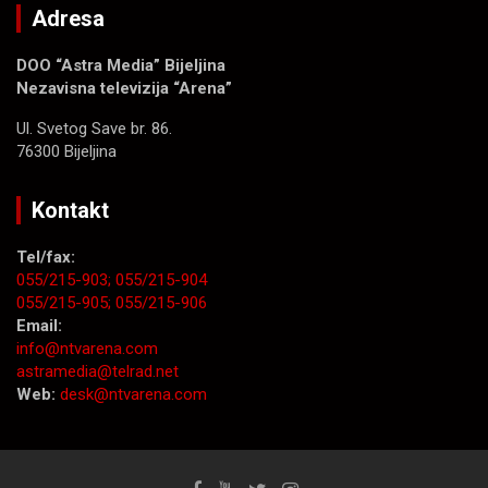
Adresa
DOO “Astra Media” Bijeljina
Nezavisna televizija “Arena”
Ul. Svetog Save br. 86.
76300 Bijeljina
Kontakt
Tel/fax:
055/215-903;
055/215-904
055/215-905;
055/215-906
Email:
info@ntvarena.com
astramedia@telrad.net
Web:
desk@ntvarena.com