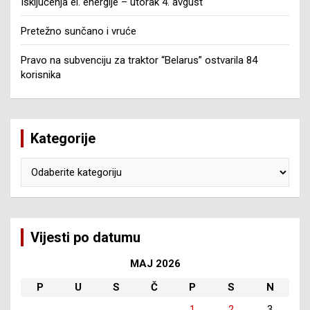
Isključenja el. energije – utorak 4. avgust
Pretežno sunčano i vruće
Pravo na subvenciju za traktor “Belarus” ostvarila 84
korisnika
Kategorije
Kategorije
Vijesti po datumu
MAJ 2026
P
U
S
Č
P
S
N
1
2
3