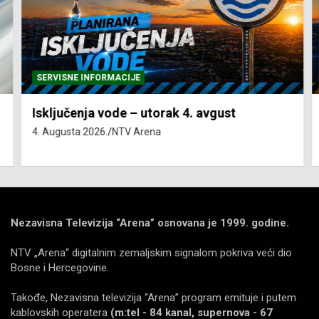
SERVISNE INFORMACIJE
Isključenja vode – utorak 4. avgust
4. Augusta 2026.
NTV Arena
Nezavisna Televizija “Arena” osnovana je 1999. godine.
NTV „Arena“ digitalnim zemaljskim signalom pokriva veći dio
Bosne i Hercegovine.
Takođe, Nezavisna televizija “Arena” program emituje i putem
kablovskih operatera
(m:tel - 84 kanal, supernova - 67