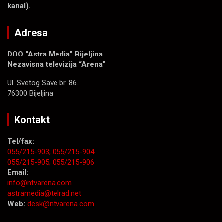
kanal).
Adresa
DOO “Astra Media” Bijeljina
Nezavisna televizija “Arena”
Ul. Svetog Save br. 86.
76300 Bijeljina
Kontakt
Tel/fax:
055/215-903;
055/215-904
055/215-905;
055/215-906
Email:
info@ntvarena.com
astramedia@telrad.net
Web:
desk@ntvarena.com