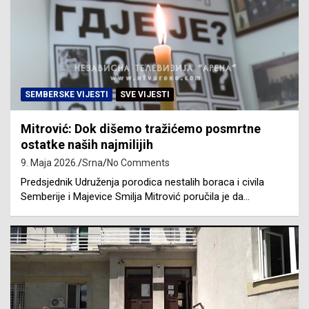
SEMBERSKE VIJESTI
SVE VIJESTI
Mitrović: Dok dišemo tražićemo posmrtne
ostatke naših najmilijih
9. Maja 2026.
Srna
No Comments
Predsjednik Udruženja porodica nestalih boraca i civila
Semberije i Majevice Smilja Mitrović poručila je da…