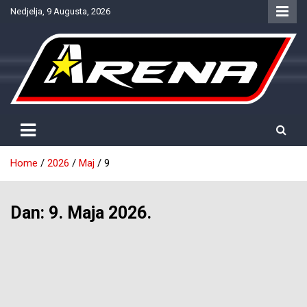
Skip
Nedjelja, 9 Augusta, 2026
to
content
Provjereno. Tačno. Objektivno.
NTV Arena
Home
2026
Maj
9
Dan:
9. Maja 2026.