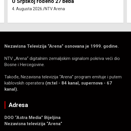
Isključenja vode – utorak 4. avgust
4. Augusta 2026.
NTV Arena
Nezavisna Televizija “Arena” osnovana je 1999. godine.
NTV „Arena“ digitalnim zemaljskim signalom pokriva veći dio
Bosne i Hercegovine.
Takođe, Nezavisna televizija “Arena” program emituje i putem
kablovskih operatera
(m:tel - 84 kanal, supernova - 67
kanal).
Adresa
DOO “Astra Media” Bijeljina
Nezavisna televizija “Arena”