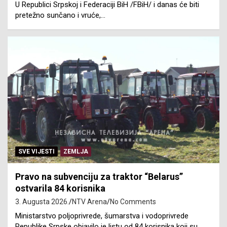
U Republici Srpskoj i Federaciji BiH /FBiH/ i danas će biti
pretežno sunčano i vruće,…
SVE VIJESTI
ZEMLJA
Pravo na subvenciju za traktor “Belarus”
ostvarila 84 korisnika
3. Augusta 2026.
NTV Arena
No Comments
Ministarstvo poljoprivrede, šumarstva i vodoprivrede
Republike Srpske objavilo je listu od 84 korisnika koji su…