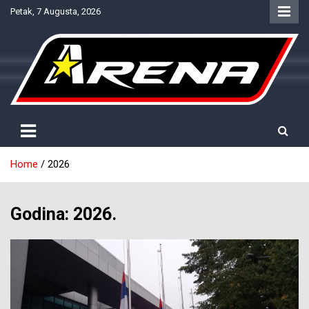
Skip
Petak, 7 Augusta, 2026
to
content
Provjereno. Tačno. Objektivno.
NTV Arena
Home
2026
Godina:
2026.