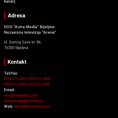
kanal).
Adresa
DOO “Astra Media” Bijeljina
Nezavisna televizija “Arena”
Ul. Svetog Save br. 86.
76300 Bijeljina
Kontakt
Tel/fax:
055/215-903;
055/215-904
055/215-905;
055/215-906
Email:
info@ntvarena.com
astramedia@telrad.net
Web:
desk@ntvarena.com