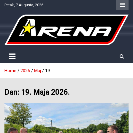
Skip
Petak, 7 Augusta, 2026
to
content
Provjereno. Tačno. Objektivno.
NTV Arena
Home
2026
Maj
19
Dan:
19. Maja 2026.