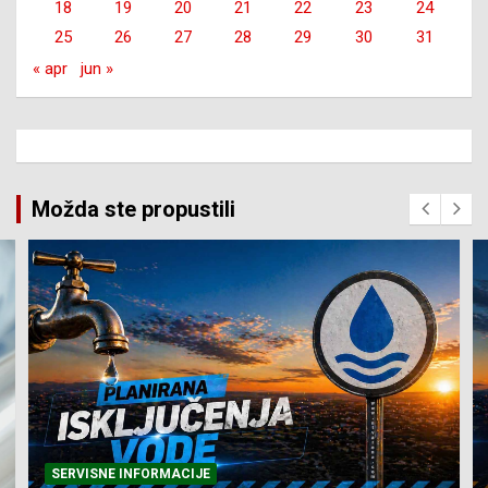
18
19
20
21
22
23
24
25
26
27
28
29
30
31
« apr
jun »
Možda ste propustili
SERVISNE INFORMACIJE