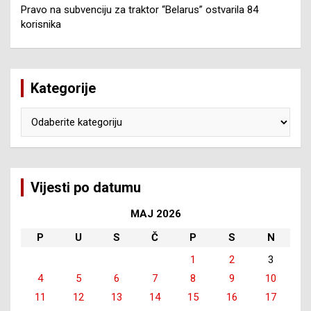
Pravo na subvenciju za traktor “Belarus” ostvarila 84
korisnika
Kategorije
Kategorije
Vijesti po datumu
MAJ 2026
P
U
S
Č
P
S
N
1
2
3
4
5
6
7
8
9
10
11
12
13
14
15
16
17