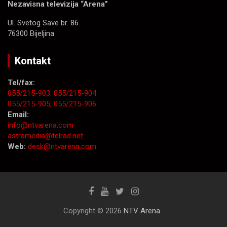
Nezavisna televizija “Arena”
Ul. Svetog Save br. 86.
76300 Bijeljina
Kontakt
Tel/fax:
055/215-903;
055/215-904
055/215-905;
055/215-906
Email:
info@ntvarena.com
astramedia@telrad.net
Web:
desk@ntvarena.com
Copyright © 2026
NTV Arena