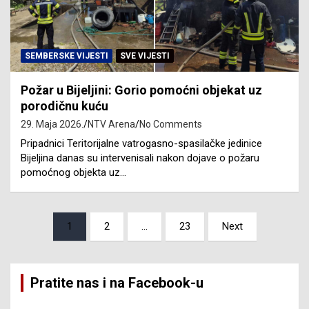
SEMBERSKE VIJESTI
SVE VIJESTI
Požar u Bijeljini: Gorio pomoćni objekat uz
porodičnu kuću
29. Maja 2026.
NTV Arena
No Comments
Pripadnici Teritorijalne vatrogasno-spasilačke jedinice
Bijeljina danas su intervenisali nakon dojave o požaru
pomoćnog objekta uz…
Posts
1
2
…
23
Next
pagination
Pratite nas i na Facebook-u