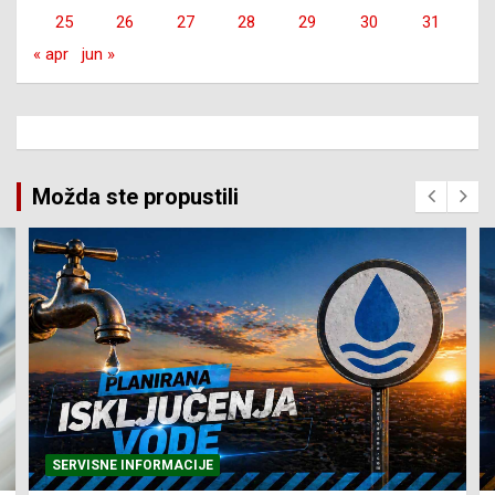
25
26
27
28
29
30
31
« apr
jun »
Možda ste propustili
SERVISNE INFORMACIJE