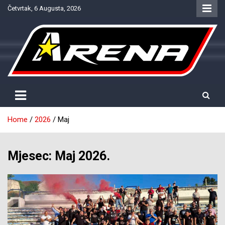
Skip
Četvrtak, 6 Augusta, 2026
to
content
Provjereno. Tačno. Objektivno.
NTV Arena
Home
2026
Maj
Mjesec:
Maj 2026.