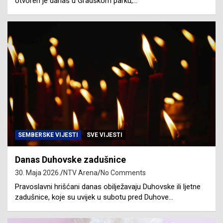
otvoren je danas u Gradskom parku,…
SEMBERSKE VIJESTI
SVE VIJESTI
Danas Duhovske zadušnice
30. Maja 2026.
NTV Arena
No Comments
Pravoslavni hrišćani danas obilježavaju Duhovske ili ljetne
zadušnice, koje su uvijek u subotu pred Duhove…