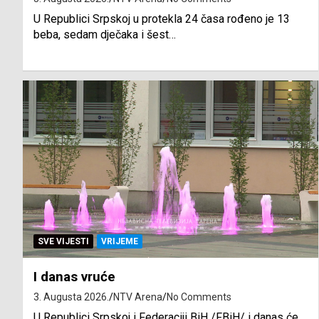
U Republici Srpskoj u protekla 24 časa rođeno je 13
beba, sedam dječaka i šest…
SVE VIJESTI
VRIJEME
I danas vruće
3. Augusta 2026.
NTV Arena
No Comments
U Republici Srpskoj i Federaciji BiH /FBiH/ i danas će