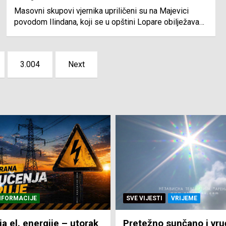
Masovni skupovi vjernika upriličeni su na Majevici
povodom Ilindana, koji se u opštini Lopare obilježava…
3.004
Next
NFORMACIJE
SVE VIJESTI
VRIJEME
ja el. energije – utorak
Pretežno sunčano i vru