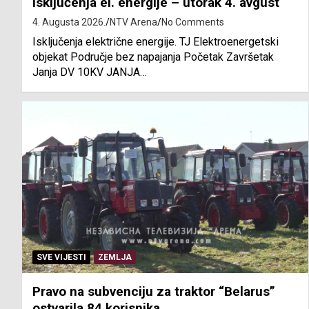
Isključenja el. energije – utorak 4. avgust
4. Augusta 2026.
NTV Arena
No Comments
Isključenja električne energije. TJ Elektroenergetski
objekat Područje bez napajanja Početak Završetak
Janja DV 10KV JANJA…
SVE VIJESTI
ZEMLJA
Pravo na subvenciju za traktor “Belarus”
ostvarila 84 korisnika