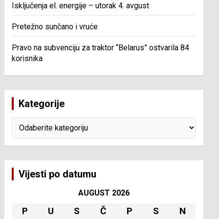
Isključenja el. energije – utorak 4. avgust
Pretežno sunčano i vruće
Pravo na subvenciju za traktor “Belarus” ostvarila 84
korisnika
Kategorije
Kategorije
Vijesti po datumu
AUGUST 2026
P
U
S
Č
P
S
N