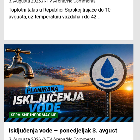
3. Augusta 2026.
NTV Arena
No Comments
Toplotni talas u Republici Srpskoj trajaće do 10.
avgusta, uz temperaturu vazduha i do 42…
SERVISNE INFORMACIJE
Isključenja vode – ponedjeljak 3. avgust
3. Augusta 2026.
NTV Arena
No Comments