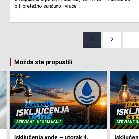
biti pretežno sunčano i vruće.…
Posts
1
2
…
pagination
Možda ste propustili
SERVISNE INFORMACIJE
SERVISNE I
Isključenja vode – utorak 4.
Isključen