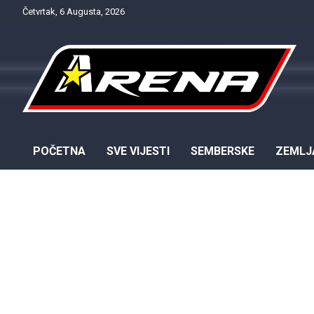
Skip
Četvrtak, 6 Augusta, 2026
to
content
Provjereno. Tačno. Objektivno.
NTV Arena
POČETNA
SVE VIJESTI
SEMBERSKE
ZEMLJ