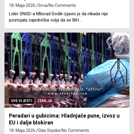
18. Maja 2026.
Srna
No Comments
Lider SNSD-a Milorad Dodik izjavio je da nikada nije
postojala zajednička volja da se BiH…
SVE VIJESTI
ZEMLJA
Peradari u gubicima: Hladnjače pune, izvoz u
EU i dalje blokiran
18. Maja 2026.
Glas Srpske
No Comments