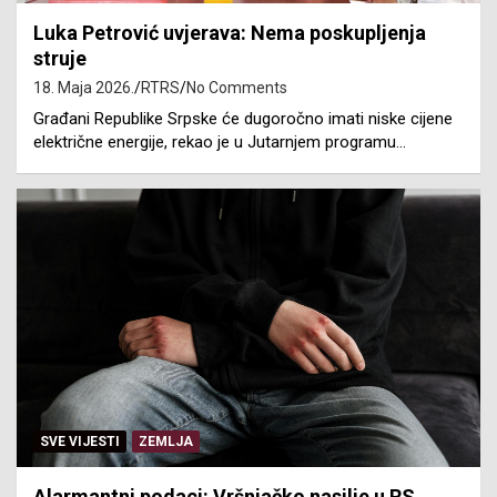
Luka Petrović uvjerava: Nema poskupljenja
struje
18. Maja 2026.
RTRS
No Comments
Građani Republike Srpske će dugoročno imati niske cijene
električne energije, rekao je u Јutarnjem programu…
SVE VIJESTI
ZEMLJA
Alarmantni podaci: Vršnjačko nasilje u RS