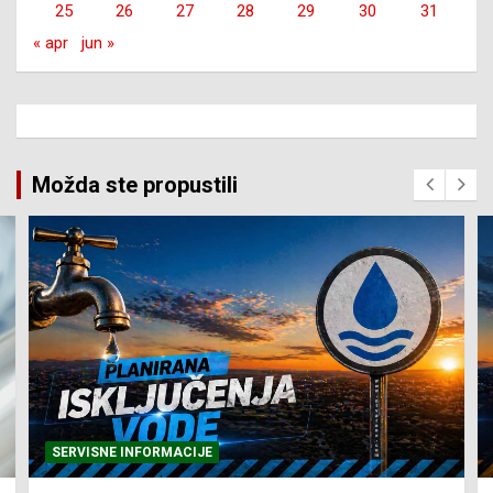
25
26
27
28
29
30
31
« apr
jun »
Možda ste propustili
SERVISNE INFORMACIJE