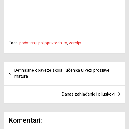
Tags:
podsticaji
,
poljoprivreda
,
rs
,
zemlja
Navigacija
Definisane obaveze škola i učenika u vezi proslave
članaka
matura
Danas zahlađenje i pljuskovi
Komentari: