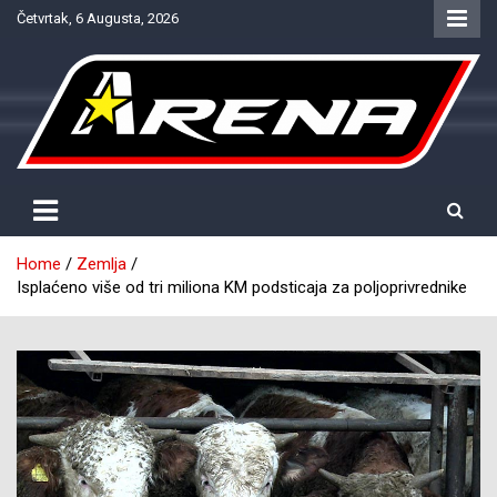
Skip
Četvrtak, 6 Augusta, 2026
to
content
Provjereno. Tačno. Objektivno.
NTV Arena
Home
Zemlja
Isplaćeno više od tri miliona KM podsticaja za poljoprivrednike