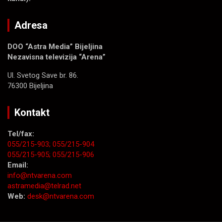
Adresa
DOO “Astra Media” Bijeljina
Nezavisna televizija “Arena”
Ul. Svetog Save br. 86.
76300 Bijeljina
Kontakt
Tel/fax:
055/215-903;
055/215-904
055/215-905;
055/215-906
Email:
info@ntvarena.com
astramedia@telrad.net
Web:
desk@ntvarena.com