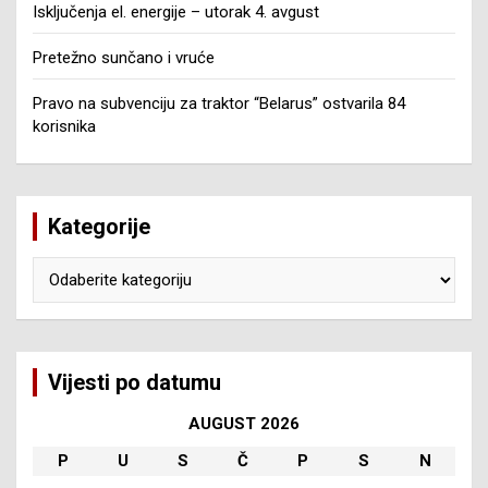
Isključenja el. energije – utorak 4. avgust
Pretežno sunčano i vruće
Pravo na subvenciju za traktor “Belarus” ostvarila 84
korisnika
Kategorije
Kategorije
Vijesti po datumu
AUGUST 2026
P
U
S
Č
P
S
N