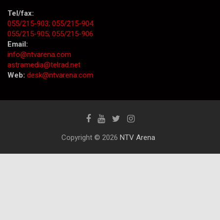
Tel/fax:
055/215-903;
055/215-904
055/215-905;
055/215-906
Email:
info@ntvarena.com
astramedia@telrad.net
Web:
desk@ntvarena.com
Copyright © 2026
NTV Arena