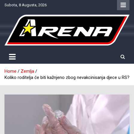
Skip
Subota, 8 Augusta, 2026
to
content
Provjereno. Tačno. Objektivno.
NTV Arena
Home
Zemlja
Koliko roditelja će biti kažnjeno zbog nevakcinisanja djece u RS?