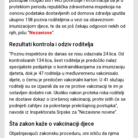
postupak mogao biti i veći potvrđuje i informacija da je u
proteklom periodu republička zdravstvena inspekcija na
osnovu podataka dostavljenih od domova zdravlja uputila
ukupno 158 poziva roditeljima u vezi sa obaveznom
imunizacijom djece, te da se još čekaju odgovori nekih od
njih, pišu “
Nezavisne
“.
Rezultati kontrola i odziv roditelja
“Pozivu inspektora do danas se nisu odazvala 24 lica. Od
kontrolisanih 134 lica, šest roditelja je predočilo nalaz
specijaliste pedijatrije o kontraindikacijama za imunizaciju
djeteta, dok je 47 roditelja u međuvremenu vakcinisalo
dijete, o čemu je predočen vakcinalni karton. U 41 slučaju
roditelji su se izjasnili da se ne protive vakcinaciji te im je
ostavljen dodatni rok. Ukoliko nakon proteka roka roditelji
ne dostave dokaz o izvršenoj vakcinaciji, protiv istih će se
podnijeti zahtjev za pokretanje prekršajnog postupka”,
navode iz Inspektorata Srpske za “Nezavisne novine”.
Šta zakon kaže o vakcinaciji djece
Objašnjavajući zakonsku proceduru, oni ističu da njima