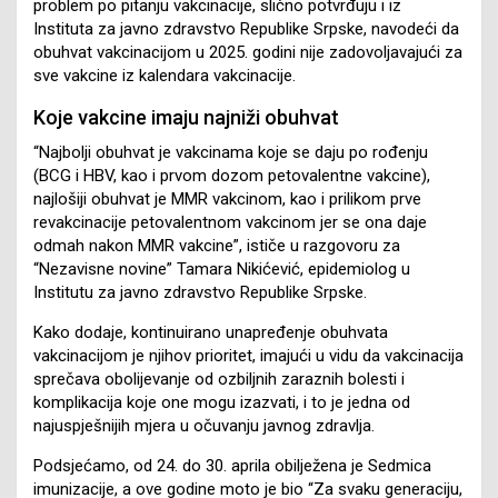
problem po pitanju vakcinacije, slično potvrđuju i iz
Instituta za javno zdravstvo Republike Srpske, navodeći da
obuhvat vakcinacijom u 2025. godini nije zadovoljavajući za
sve vakcine iz kalendara vakcinacije.
Koje vakcine imaju najniži obuhvat
“Najbolji obuhvat je vakcinama koje se daju po rođenju
(BCG i HBV, kao i prvom dozom petovalentne vakcine),
najlošiji obuhvat je MMR vakcinom, kao i prilikom prve
revakcinacije petovalentnom vakcinom jer se ona daje
odmah nakon MMR vakcine”, ističe u razgovoru za
“Nezavisne novine” Tamara Nikićević, epidemiolog u
Institutu za javno zdravstvo Republike Srpske.
Kako dodaje, kontinuirano unapređenje obuhvata
vakcinacijom je njihov prioritet, imajući u vidu da vakcinacija
sprečava obolijevanje od ozbiljnih zaraznih bolesti i
komplikacija koje one mogu izazvati, i to je jedna od
najuspješnijih mjera u očuvanju javnog zdravlja.
Podsjećamo, od 24. do 30. aprila obilježena je Sedmica
imunizacije, a ove godine moto je bio “Za svaku generaciju,