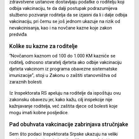
zdravstvene ustanove dostavljaju podatke o roditelju koji
odbija vakcinaciju, te da dalji postupak podrazumijeva
službeno pozivanje roditelja da se izjasni da li i dalje odbija
vakcinaciju, pri čemu se još jednom ukazuje na rizik od
nevakcinisanja, kao i na novčane kazne koje zakon
predviđa.
Kolike su kazne za roditelje
“Novčanom kaznom od 100 do 1.000 KM kazniće se
roditelj, odnosno staratelj djeteta ako odbije vakcinaciju
djeteta vakcinom iz programa obavezne sistematske
imunizacije”, stoji u Zakonu o zaštiti stanovništva od
zaraznih bolesti.
Iz Inspektorata RS apeluju na roditelje da ispoštuju ovu
zakonsku obavezu jer, kako kažu, cilj inspekcije nije
kažnjavanje roditelja, već zaštita djece od bolesti koje
mogu imati kobne posljedice.
Pad obuhvata vakcinacije zabrinjava stručnjake
Sem što podaci Inspektorata Srpske ukazuju na veliki