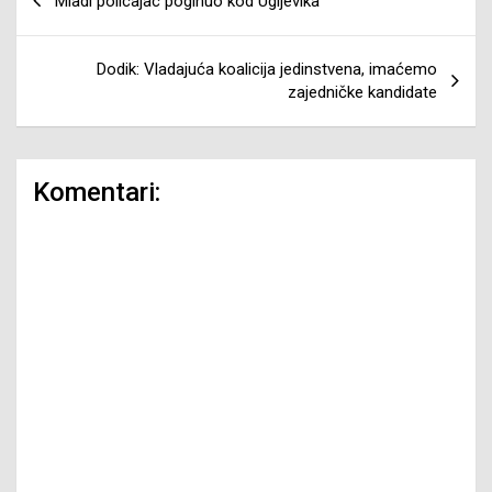
Mladi policajac poginuo kod Ugljevika
članaka
Dodik: Vladajuća koalicija jedinstvena, imaćemo
zajedničke kandidate
Komentari: