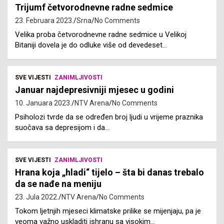
Trijumf četvorodnevne radne sedmice
23. Februara 2023.
Srna
No Comments
Velika proba četvorodnevne radne sedmice u Velikoj
Bitaniji dovela je do odluke više od devedeset…
SVE VIJESTI
ZANIMLJIVOSTI
Januar najdepresivniji mjesec u godini
10. Januara 2023.
NTV Arena
No Comments
Psiholozi tvrde da se određen broj ljudi u vrijeme praznika
suočava sa depresijom i da…
SVE VIJESTI
ZANIMLJIVOSTI
Hrana koja „hladi“ tijelo – šta bi danas trebalo
da se nađe na meniju
23. Jula 2022.
NTV Arena
No Comments
Tokom ljetnjih mjeseci klimatske prilike se mijenjaju, pa je
veoma važno uskladiti ishranu sa visokim…