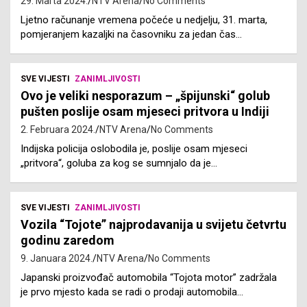
29. Marta 2024.
NTV Arena
No Comments
Ljetno računanje vremena počeće u nedjelju, 31. marta,
pomjeranjem kazaljki na časovniku za jedan čas…
SVE VIJESTI
ZANIMLJIVOSTI
Ovo je veliki nesporazum – „špijunski“ golub
pušten poslije osam mjeseci pritvora u Indiji
2. Februara 2024.
NTV Arena
No Comments
Indijska policija oslobodila je, poslije osam mjeseci
„pritvora“, goluba za kog se sumnjalo da je…
SVE VIJESTI
ZANIMLJIVOSTI
Vozila “Tojote” najprodavanija u svijetu četvrtu
godinu zaredom
9. Januara 2024.
NTV Arena
No Comments
Japanski proizvođač automobila “Tojota motor” zadržala
je prvo mjesto kada se radi o prodaji automobila…