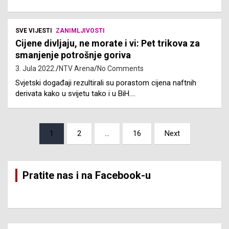
SVE VIJESTI
ZANIMLJIVOSTI
Cijene divljaju, ne morate i vi: Pet trikova za
smanjenje potrošnje goriva
3. Jula 2022.
NTV Arena
No Comments
Svjetski događaji rezultirali su porastom cijena naftnih
derivata kako u svijetu tako i u BiH.…
Posts
1
2
…
16
Next
pagination
Pratite nas i na Facebook-u