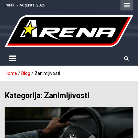
Skip
Petak, 7 Augusta, 2026
to
content
Provjereno. Tačno. Objektivno.
NTV Arena
Home
Blog
Zanimljivosti
Kategorija:
Zanimljivosti