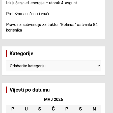
Isključenja el. energije – utorak 4. avgust
Pretežno sunčano i vruće
Pravo na subvenciju za traktor “Belarus” ostvarila 84
korisnika
Kategorije
Kategorije
Vijesti po datumu
MAJ 2026
P
U
S
Č
P
S
N