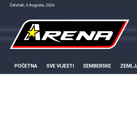
Skip
Četvrtak, 6 Augusta, 2026
to
content
Provjereno. Tačno. Objektivno.
NTV Arena
POČETNA
SVE VIJESTI
SEMBERSKE
ZEMLJ