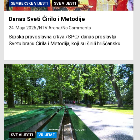
SEMBERSKE VIJESTI
SVE VIJESTI
Danas Sveti Ćirilo i Metodije
24. Maja 2026.
NTV Arena
No Comments
Srpska pravoslavna crkva /SPC/ danas proslavlja
Svetu braću Ćirila i Metodija, koji su širili hrišćansku…
SVE VIJESTI
VRIJEME