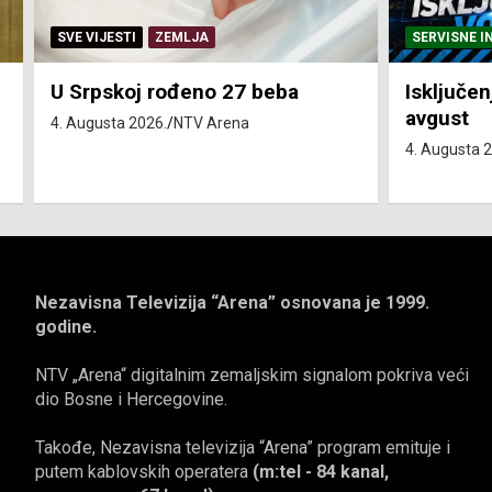
SERVISNE INFORMACIJE
SERVISNE I
Isključenja vode – utorak 4.
Isključen
avgust
4. avgust
4. Augusta 2026.
NTV Arena
4. Augusta 
Nezavisna Televizija “Arena” osnovana je 1999.
godine.
NTV „Arena“ digitalnim zemaljskim signalom pokriva veći
dio Bosne i Hercegovine.
Takođe, Nezavisna televizija “Arena” program emituje i
putem kablovskih operatera
(m:tel - 84 kanal,