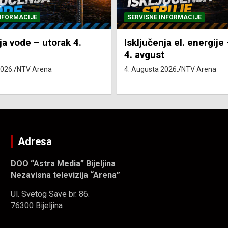
NFORMACIJE
SVE VIJESTI
VRIJEME
ja el. energije – utorak
Pretežno sunčano i vru
4. Augusta 2026.
NTV Arena
2026.
NTV Arena
Adresa
DOO “Astra Media” Bijeljina
Nezavisna televizija “Arena”
Ul. Svetog Save br. 86.
76300 Bijeljina