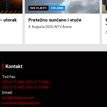
SVE VIJESTI
ZEMLJA
će
Pravo na subvenciju za traktor
“Belarus” ostvarila 84 korisnika
3. Augusta 2026.
NTV Arena
Kontakt
Tel/fax:
055/215-903;
055/215-904
055/215-905;
055/215-906
Email:
info@ntvarena.com
astramedia@telrad.net