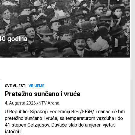
 avgust
ina
SVE VIJESTI
VRIJEME
Pretežno sunčano i vruće
4. Augusta 2026.
NTV Arena
U Republici Srpskoj i Federaciji BiH /FBiH/ i danas će biti
pretežno sunčano i vruće, sa temperaturom vazduha i do
41 stepen Celzijusov. Duvaće slab do umjeren vjetar,
istočni i…