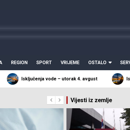
A
REGION
SPORT
VRIJEME
OSTALO
SER
enja vode – utorak 4. avgust
Isključenja el. ener
Vijesti iz zemlje