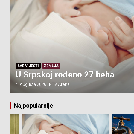
đeno 27 beba
a
Najpopularnije