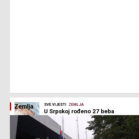
SVE VIJESTI
ZEMLJA
Zemlja
U Srpskoj rođeno 27 beba
4. Augusta 2026.
NTV Arena