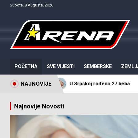
Skip
Subota, 8 Augusta, 2026
to
content
Provjereno. Tačno. Objektivno.
NTV Arena
POČETNA
SVE VIJESTI
SEMBERSKE
ZEMLJ
NAJNOVIJE
U Srpskoj rođeno 27 beba
Isključ
Najnovije Novosti