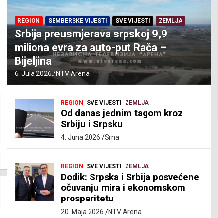
REGION
SEMBERSKE VIJESTI
SVE VIJESTI
ZEMLJA
Srbija preusmjerava srpskoj 9,9
miliona evra za auto-put Rača –
Bijeljina
6. Jula 2026.
NTV Arena
REGION
SVE VIJESTI
ZEMLJA
Od danas jednim tagom kroz
Srbiju i Srpsku
4. Juna 2026.
Srna
REGION
SVE VIJESTI
ZEMLJA
Dodik: Srpska i Srbija posvećene
očuvanju mira i ekonomskom
prosperitetu
20. Maja 2026.
NTV Arena