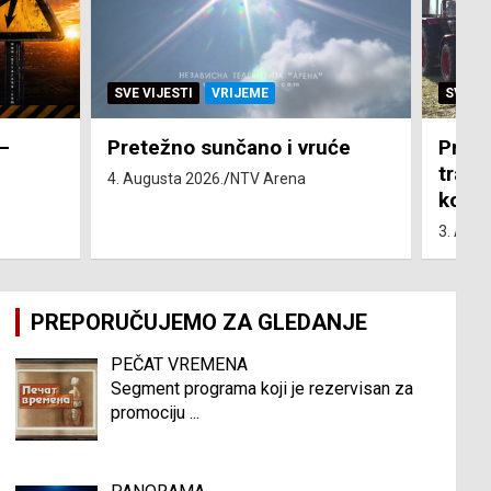
SVE VIJESTI
ZEMLJA
SVE VI
će
Pravo na subvenciju za
Toplo
traktor “Belarus” ostvarila 84
3. Augu
korisnika
3. Augusta 2026.
NTV Arena
PREPORUČUJEMO ZA GLEDANJE
PEČAT VREMENA
Segment programa koji je rezervisan za
promociju
...