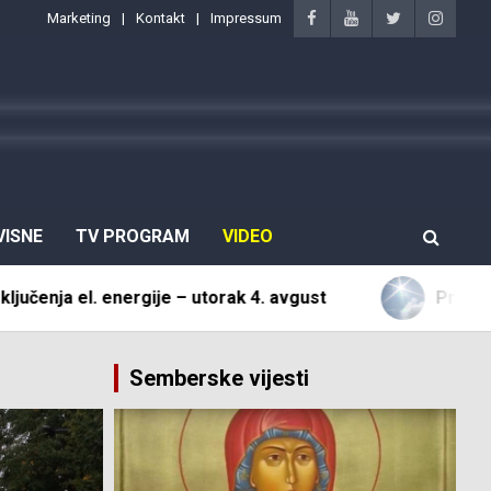
Marketing
Kontakt
Impressum
VISNE
TV PROGRAM
VIDEO
gije – utorak 4. avgust
Pretežno sunčano i vru
Semberske vijesti