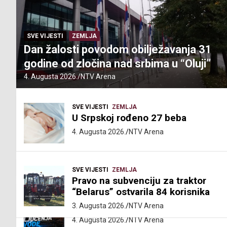
SVE VIJESTI
ZEMLJA
Dan žalosti povodom obilježavanja 31
godine od zločina nad srbima u “Oluji”
4. Augusta 2026.
NTV Arena
SVE VIJESTI
ZEMLJA
U Srpskoj rođeno 27 beba
4. Augusta 2026.
NTV Arena
SVE VIJESTI
ZEMLJA
Pravo na subvenciju za traktor
“Belarus” ostvarila 84 korisnika
SERVISNE INFORMACIJE
SVE
Isključenja vode – utorak 4. avgust
3. Augusta 2026.
NTV Arena
VIJESTI
4. Augusta 2026.
NTV Arena
TEHNOLOGIJA