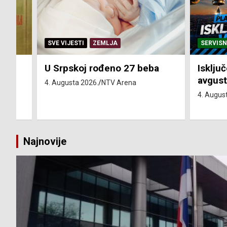
SERVISNE INFORMACIJE
SERVISN
ba
Isključenja vode – utorak 4.
Isključ
avgust
utorak
4. Augusta 2026.
NTV Arena
4. Augus
Najnovije