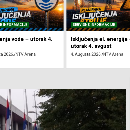
E INFORMACIJE
SVE VIJESTI
VRIJEME
enja el. energije –
Pretežno sunčano i vru
 4. avgust
4. Augusta 2026.
NTV Arena
ta 2026.
NTV Arena