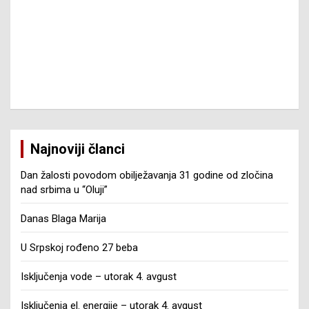
Najnoviji članci
Dan žalosti povodom obilježavanja 31 godine od zločina
nad srbima u “Oluji”
Danas Blaga Marija
U Srpskoj rođeno 27 beba
Isključenja vode – utorak 4. avgust
Isključenja el. energije – utorak 4. avgust