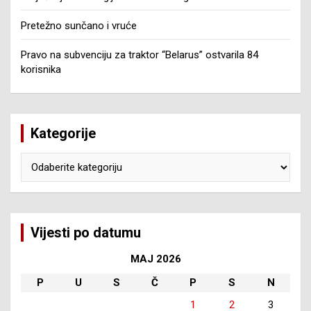
Pretežno sunčano i vruće
Pravo na subvenciju za traktor “Belarus” ostvarila 84
korisnika
Kategorije
Kategorije
Vijesti po datumu
MAJ 2026
P
U
S
Č
P
S
N
1
2
3