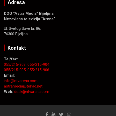
Adresa
DOO “Astra Media” Bijeljina
Nezavisna televizija “Arena”
Ul. Svetog Save br. 86.
76300 Bijeljina
Kontakt
Tel/fax:
055/215-903;
055/215-904
055/215-905;
055/215-906
Email:
info@ntvarena.com
astramedia@telrad.net
Web:
desk@ntvarena.com