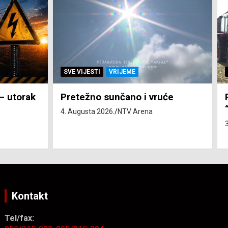
SVE VIJESTI
ZEMLJA
će
Pravo na subvenciju za traktor
“Belarus” ostvarila 84 korisnika
3. Augusta 2026.
NTV Arena
Kontakt
Tel/fax: