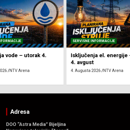
NFORMACIJE
SVE VIJESTI
VRIJEME
ja el. energije – utorak
Pretežno sunčano i vru
4. Augusta 2026.
NTV Arena
2026.
NTV Arena
Adresa
DOO “Astra Media” Bijeljina