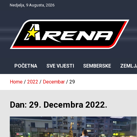
Skip
Nedjelja, 9 Augusta, 2026
to
content
Provjereno. Tačno. Objektivno.
NTV Arena
POČETNA
SVE VIJESTI
SEMBERSKE
ZEMLJ
Home
2022
Decembar
29
Dan:
29. Decembra 2022.