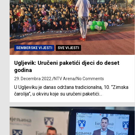
SEMBERSKE VIJESTI
SVE VIJESTI
Ugljevik: Uručeni paketići djeci do deset
godina
29. Decembra 2022.
NTV Arena
No Comments
U Ugljeviku je danas održana tradicionalna, 10. “Zimska
čarolija”, u okviru koje su uručeni paketići…