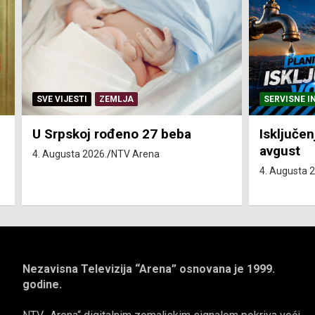
SERVISNE INFORMACIJE
SERVISNE I
Isključenja vode – utorak 4.
Isključen
avgust
4. avgust
4. Augusta 2026.
NTV Arena
4. Augusta 
Nezavisna Televizija “Arena” osnovana je 1999.
godine.