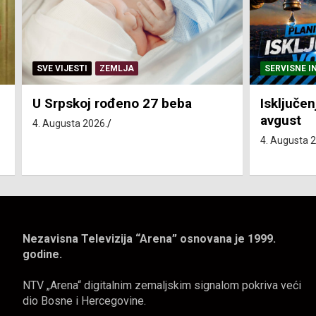
SERVISNE INFORMACIJE
SERVISNE I
Isključenja vode – utorak 4.
Isključen
avgust
4. avgust
4. Augusta 2026.
4. Augusta 
Nezavisna Televizija “Arena” osnovana je 1999.
godine.
NTV „Arena“ digitalnim zemaljskim signalom pokriva veći
dio Bosne i Hercegovine.