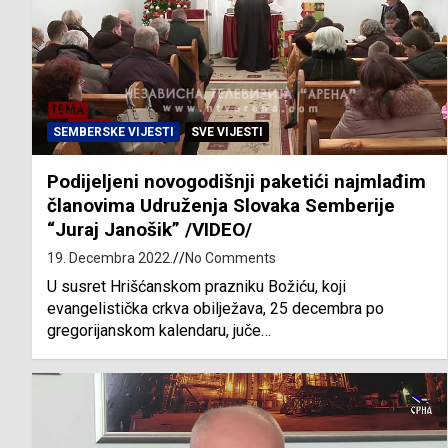
SEMBERSKE VIJESTI
SVE VIJESTI
Podijeljeni novogodišnji paketići najmlađim
članovima Udruženja Slovaka Semberije
“Juraj Janošik” /VIDEO/
19. Decembra 2022.
No Comments
U susret Hrišćanskom prazniku Božiću, koji
evangelistička crkva obilježava, 25 decembra po
gregorijanskom kalendaru, juče…