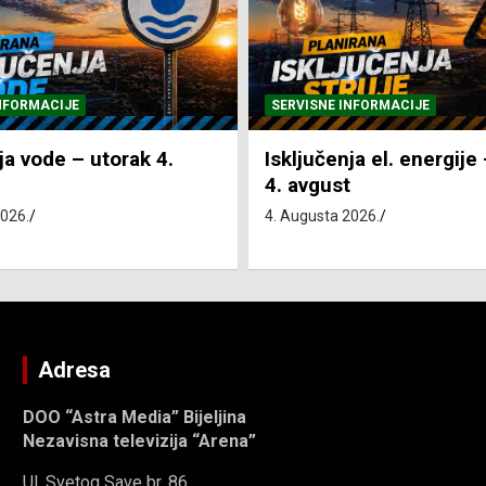
NFORMACIJE
SVE VIJESTI
VRIJEME
ja el. energije – utorak
Pretežno sunčano i vru
4. Augusta 2026.
2026.
Adresa
DOO “Astra Media” Bijeljina
Nezavisna televizija “Arena”
Ul. Svetog Save br. 86.