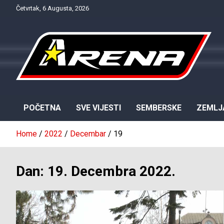
Skip
Četvrtak, 6 Augusta, 2026
to
content
Provjereno. Tačno. Objektivno.
NTV Arena
POČETNA
SVE VIJESTI
SEMBERSKE
ZEMLJ
Home
2022
Decembar
19
Dan:
19. Decembra 2022.