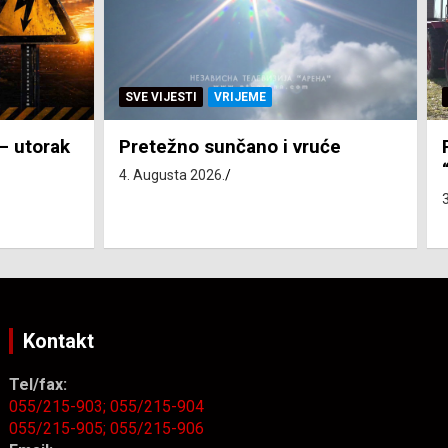
SVE VIJESTI
ZEMLJA
će
Pravo na subvenciju za traktor
“Belarus” ostvarila 84 korisnika
3. Augusta 2026.
Kontakt
Tel/fax:
055/215-903;
055/215-904
055/215-905;
055/215-906