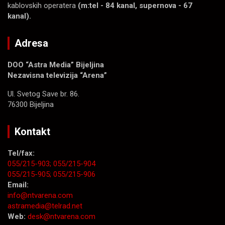
kablovskih operatera
(m:tel - 84 kanal, supernova - 67
kanal).
Adresa
DOO “Astra Media” Bijeljina
Nezavisna televizija “Arena”
Ul. Svetog Save br. 86.
76300 Bijeljina
Kontakt
Tel/fax:
055/215-903;
055/215-904
055/215-905;
055/215-906
Email:
info@ntvarena.com
astramedia@telrad.net
Web:
desk@ntvarena.com