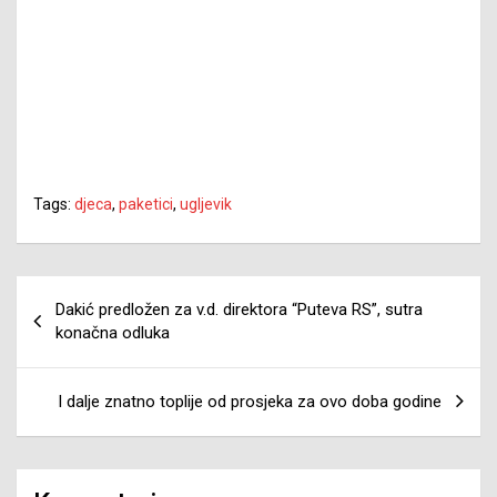
Tags:
djeca
,
paketici
,
ugljevik
Navigacija
Dakić predložen za v.d. direktora “Puteva RS”, sutra
članaka
konačna odluka
I dalje znatno toplije od prosjeka za ovo doba godine