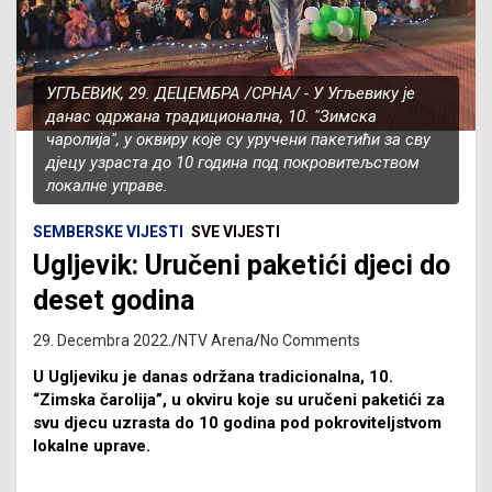
УГЉЕВИК, 29. ДЕЦЕМБРА /СРНА/ - У Угљевику је
данас одржана традиционална, 10. "Зимска
чаролија", у оквиру које су уручени пакетићи за сву
дјецу узраста до 10 година под покровитељством
локалне управе.
SEMBERSKE VIJESTI
SVE VIJESTI
Ugljevik: Uručeni paketići djeci do
deset godina
29. Decembra 2022.
NTV Arena
No Comments
U Ugljeviku je danas održana tradicionalna, 10.
“Zimska čarolija”, u okviru koje su uručeni paketići za
svu djecu uzrasta do 10 godina pod pokroviteljstvom
lokalne uprave.