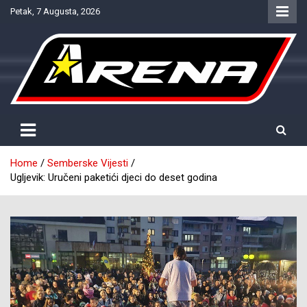
Skip
Petak, 7 Augusta, 2026
to
content
Provjereno. Tačno. Objektivno.
NTV Arena
Home
Semberske Vijesti
Ugljevik: Uručeni paketići djeci do deset godina