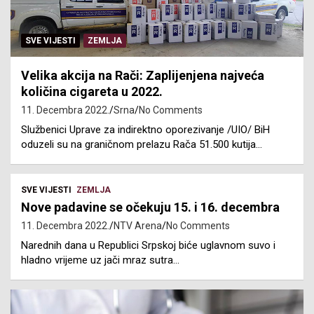
SVE VIJESTI
ZEMLJA
Velika akcija na Rači: Zaplijenjena najveća
količina cigareta u 2022.
11. Decembra 2022.
Srna
No Comments
Službenici Uprave za indirektno oporezivanje /UIO/ BiH
oduzeli su na graničnom prelazu Rača 51.500 kutija…
SVE VIJESTI
ZEMLJA
Nove padavine se očekuju 15. i 16. decembra
11. Decembra 2022.
NTV Arena
No Comments
Narednih dana u Republici Srpskoj biće uglavnom suvo i
hladno vrijeme uz jači mraz sutra…