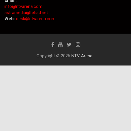
Email:
info@ntvarena.com
astramedia@telrad.net
Web:
desk@ntvarena.com
Copyright © 2026
NTV Arena