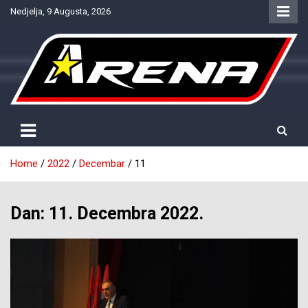
Skip
Nedjelja, 9 Augusta, 2026
to
content
Provjereno. Tačno. Objektivno.
NTV Arena
Home
2022
Decembar
11
Dan:
11. Decembra 2022.