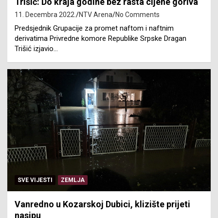
Trišić: Do kraja godine bez rasta cijene goriva
11. Decembra 2022.
NTV Arena
No Comments
Predsjednik Grupacije za promet naftom i naftnim
derivatima Privredne komore Republike Srpske Dragan
Trišić izjavio…
SVE VIJESTI
ZEMLJA
Vanredno u Kozarskoj Dubici, klizište prijeti
nasipu