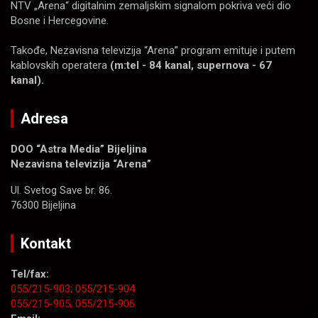
NTV „Arena“ digitalnim zemaljskim signalom pokriva veći dio
Bosne i Hercegovine.
Takođe, Nezavisna televizija “Arena” program emituje i putem
kablovskih operatera
(m:tel - 84 kanal, supernova - 67
kanal).
Adresa
DOO “Astra Media” Bijeljina
Nezavisna televizija “Arena”
Ul. Svetog Save br. 86.
76300 Bijeljina
Kontakt
Tel/fax:
055/215-903;
055/215-904
055/215-905;
055/215-906