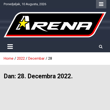
Skip
Ponedjeljak, 10 Augusta, 2026
to
content
Provjereno. Tačno. Objektivno.
NTV Arena
Home
2022
Decembar
28
Dan:
28. Decembra 2022.