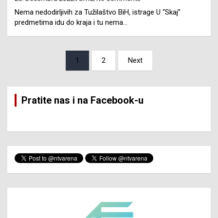
Nema nedodirljivih za Tužilaštvo BiH, istrage U “Skaj”
predmetima idu do kraja i tu nema…
Posts
1
2
Next
pagination
Pratite nas i na Facebook-u