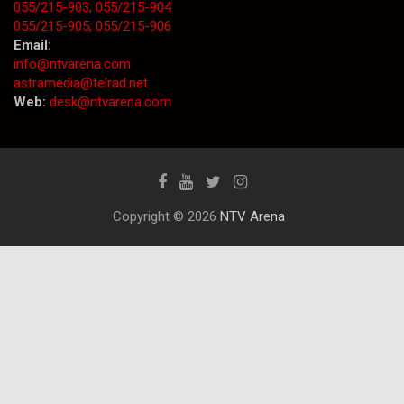
055/215-903;
055/215-904
055/215-905;
055/215-906
Email:
info@ntvarena.com
astramedia@telrad.net
Web:
desk@ntvarena.com
Copyright © 2026
NTV Arena