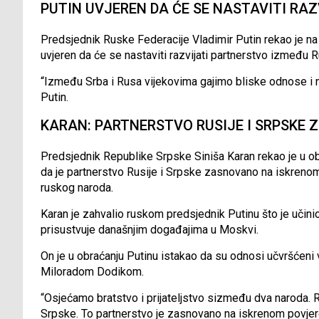
PUTIN UVJEREN DA ĆE SE NASTAVITI RA
Predsjednik Ruske Federacije Vladimir Putin rekao je n
uvjeren da će se nastaviti razvijati partnerstvo između R
“Između Srba i Rusa vijekovima gajimo bliske odnose i 
Putin.
KARAN: PARTNERSTVO RUSIJE I SRPSKE
Predsjednik Republike Srpske Siniša Karan rekao je u o
da je partnerstvo Rusije i Srpske zasnovano na iskrenom
ruskog naroda.
Karan je zahvalio ruskom predsjednik Putinu što je učini
prisustvuje današnjim događajima u Moskvi.
On je u obraćanju Putinu istakao da su odnosi učvršćen
Miloradom Dodikom.
“Osjećamo bratstvo i prijateljstvo sizmeđu dva naroda. R
Srpske. To partnerstvo je zasnovano na iskrenom povjere