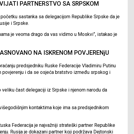
ZVIJATI PARTNERSTVO SA SRPSKOM
a početku sastanka sa delegacijom Republike Srpske da je
usije i Srpske.
nama je veoma drago da vas vidimo u Moskvi”, istakao je
 ZASNOVANO NA ISKRENOM POVJERENjU
braćanju predsjedniku Ruske Federacije Vladimiru Putinu
 povjerenju i da se osjeća bratstvo između srpskog i
o veliku čast delegaciji iz Srpske i njenom narodu da
i višegodišnjim kontaktima koje ima sa predsjednikom
uska Federacija je najvažniji strateški partner Republike
nju. Rusija je dokazani partner koji podržava Dejtonski