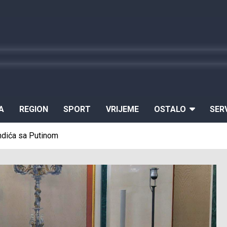
A
REGION
SPORT
VRIJEME
OSTALO
SER
ndića sa Putinom