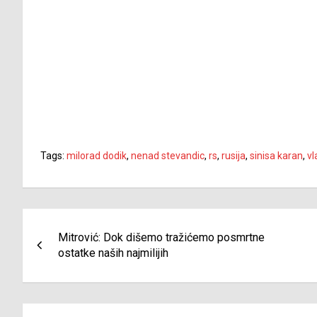
Tags:
milorad dodik
,
nenad stevandic
,
rs
,
rusija
,
sinisa karan
,
vl
Navigacija
Mitrović: Dok dišemo tražićemo posmrtne
članaka
ostatke naših najmilijih