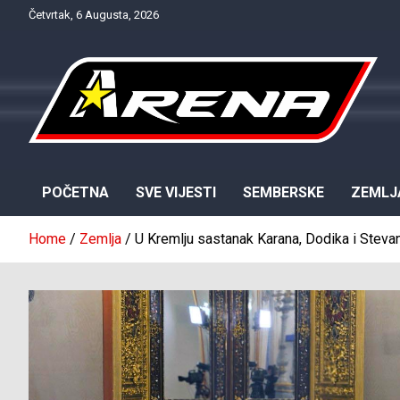
Skip
Četvrtak, 6 Augusta, 2026
to
content
Provjereno. Tačno. Objektivno.
NTV Arena
POČETNA
SVE VIJESTI
SEMBERSKE
ZEMLJ
Home
Zemlja
U Kremlju sastanak Karana, Dodika i Steva