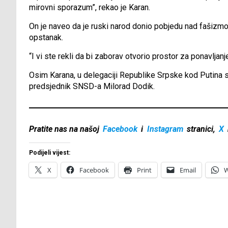
mirovni sporazum”, rekao je Karan.
On je naveo da je ruski narod donio pobjedu nad fašizmom
opstanak.
“I vi ste rekli da bi zaborav otvorio prostor za ponavljan
Osim Karana, u delegaciji Republike Srpske kod Putina 
predsjednik SNSD-a Milorad Dodik.
Pratite nas na našoj
Facebook
i
Instagram
stranici,
X
Podijeli vijest:
X
Facebook
Print
Email
W