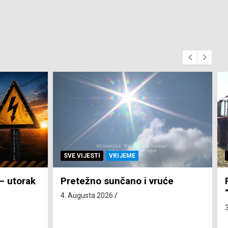
SVE VIJESTI
ZEMLJA
će
Pravo na subvenciju za traktor
“Belarus” ostvarila 84 korisnika
3. Augusta 2026.