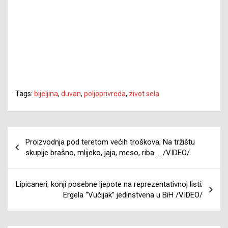
Tags:
bijeljina
,
duvan
,
poljoprivreda
,
zivot sela
Navigacija
Proizvodnja pod teretom većih troškova; Na tržištu
članaka
skuplje brašno, mlijeko, jaja, meso, riba … /VIDEO/
Lipicaneri, konji posebne ljepote na reprezentativnoj listi;
Ergela “Vučijak” jedinstvena u BiH /VIDEO/