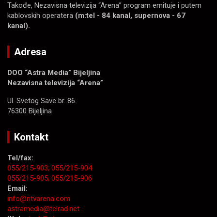
Takođe, Nezavisna televizija “Arena” program emituje i putem
kablovskih operatera
(m:tel - 84 kanal, supernova - 67
kanal).
Adresa
DOO “Astra Media” Bijeljina
Nezavisna televizija “Arena”
Ul. Svetog Save br. 86.
76300 Bijeljina
Kontakt
Tel/fax:
055/215-903;
055/215-904
055/215-905;
055/215-906
Email:
info@ntvarena.com
astramedia@telrad.net