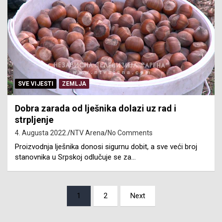
SVE VIJESTI
ZEMLJA
Dobra zarada od lješnika dolazi uz rad i
strpljenje
4. Augusta 2022.
NTV Arena
No Comments
Proizvodnja lješnika donosi sigurnu dobit, a sve veći broj
stanovnika u Srpskoj odlučuje se za…
Posts
1
2
Next
pagination