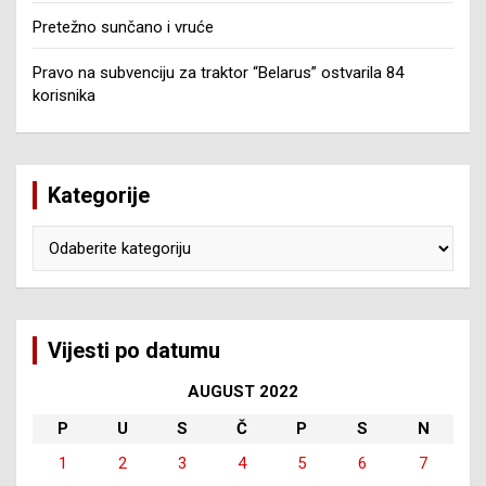
Pretežno sunčano i vruće
Pravo na subvenciju za traktor “Belarus” ostvarila 84
korisnika
Kategorije
Kategorije
Vijesti po datumu
AUGUST 2022
P
U
S
Č
P
S
N
1
2
3
4
5
6
7