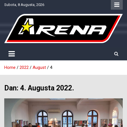
Skip
Subota, 8 Augusta, 2026
to
content
Provjereno. Tačno. Objektivno.
NTV Arena
Home
2022
August
4
Dan:
4. Augusta 2022.