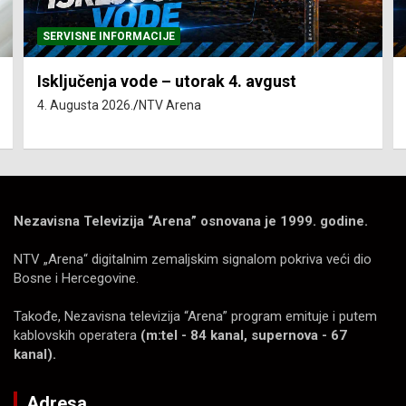
SERVISNE INFORMACIJE
Isključenja vode – utorak 4. avgust
4. Augusta 2026.
NTV Arena
Nezavisna Televizija “Arena” osnovana je 1999. godine.
NTV „Arena“ digitalnim zemaljskim signalom pokriva veći dio
Bosne i Hercegovine.
Takođe, Nezavisna televizija “Arena” program emituje i putem
kablovskih operatera
(m:tel - 84 kanal, supernova - 67
kanal).
Adresa