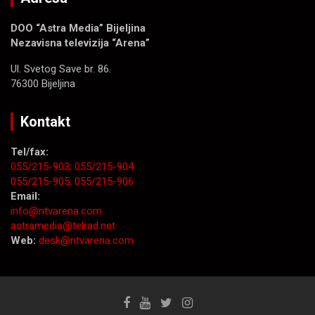
DOO “Astra Media” Bijeljina
Nezavisna televizija “Arena”
Ul. Svetog Save br. 86.
76300 Bijeljina
Kontakt
Tel/fax:
055/215-903;
055/215-904
055/215-905;
055/215-906
Email:
info@ntvarena.com
astramedia@telrad.net
Web:
desk@ntvarena.com