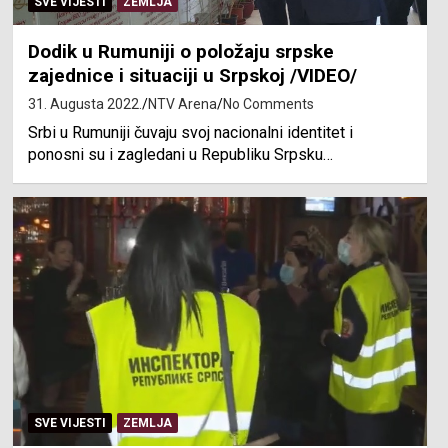
SVE VIJESTI
ZEMLJA
Dodik u Rumuniji o položaju srpske
zajednice i situaciji u Srpskoj /VIDEO/
31. Augusta 2022.
NTV Arena
No Comments
Srbi u Rumuniji čuvaju svoj nacionalni identitet i
ponosni su i zagledani u Republiku Srpsku…
SVE VIJESTI
ZEMLJA