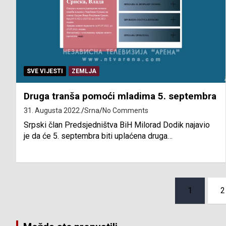
SVE VIJESTI
ZEMLJA
Druga tranša pomoći mladima 5. septembra
31. Augusta 2022.
Srna
No Comments
Srpski član Predsjedništva BiH Milorad Dodik najavio
je da će 5. septembra biti uplaćena druga…
Posts
1
2
pagination