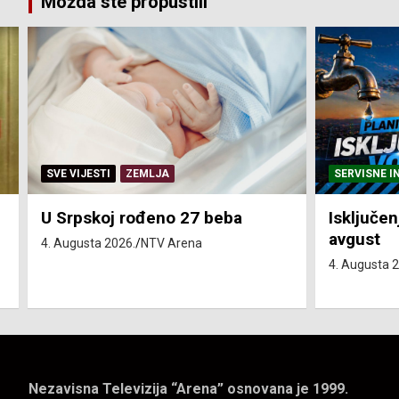
Možda ste propustili
SERVISNE INFORMACIJE
SERVISNE I
Isključenja vode – utorak 4.
Isključen
avgust
4. avgust
4. Augusta 2026.
NTV Arena
4. Augusta 
Nezavisna Televizija “Arena” osnovana je 1999.