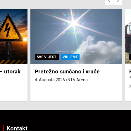
SVE VIJESTI
ZEMLJA
će
Pravo na subvenciju za traktor
“Belarus” ostvarila 84 korisnika
3. Augusta 2026.
NTV Arena
Kontakt