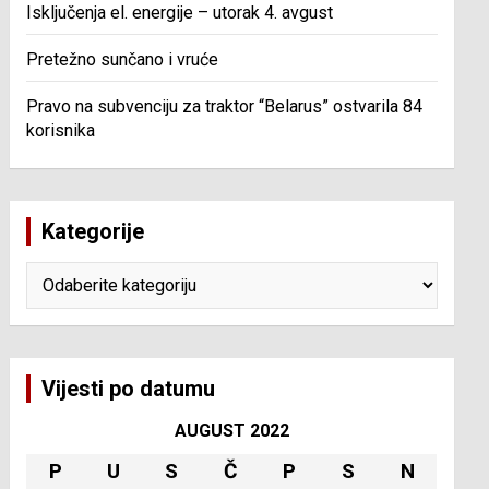
Isključenja el. energije – utorak 4. avgust
Pretežno sunčano i vruće
Pravo na subvenciju za traktor “Belarus” ostvarila 84
korisnika
Kategorije
Kategorije
Vijesti po datumu
AUGUST 2022
P
U
S
Č
P
S
N