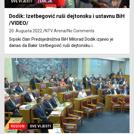
SVE VIJESTI
ZEMLJA
Dodik: Izetbegović ruši dejtonsku i ustavnu BiH
/VIDEO/
20. Augusta 2022.
NTV Arena
No Comments
Srpski član Predsjedništva BiH Milorad Dodik izjavio je
danas da Bakir Izetbegović ruši dejtonsku i…
REGION
SVE VIJESTI