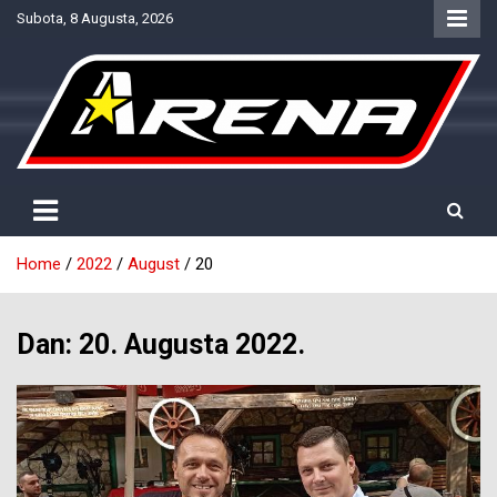
Skip
Subota, 8 Augusta, 2026
to
content
Provjereno. Tačno. Objektivno.
NTV Arena
Home
2022
August
20
Dan:
20. Augusta 2022.