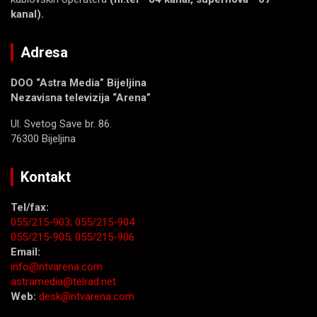
kanal).
Adresa
DOO “Astra Media” Bijeljina
Nezavisna televizija “Arena”
Ul. Svetog Save br. 86.
76300 Bijeljina
Kontakt
Tel/fax:
055/215-903;
055/215-904
055/215-905;
055/215-906
Email:
info@ntvarena.com
astramedia@telrad.net
Web:
desk@ntvarena.com