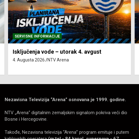
SERVISNE INFORMACIJE
Isključenja vode – utorak 4. avgust
4. Augusta 2026.
NTV Arena
Nezavisna Televizija “Arena” osnovana je 1999. godine.
NTV „Arena“ digitalnim zemaljskim signalom pokriva veći dio
Bosne i Hercegovine.
Takođe, Nezavisna televizija “Arena” program emituje i putem
kablovskih operatera
(m:tel - 84 kanal, supernova - 67