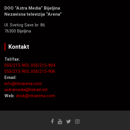
DOO “Astra Media” Bijeljina
Nezavisna televizija “Arena”
Ul. Svetog Save br. 86.
76300 Bijeljina
Kontakt
Tel/fax:
055/215-903;
055/215-904
055/215-905;
055/215-906
Email:
info@ntvarena.com
astramedia@telrad.net
Web:
desk@ntvarena.com