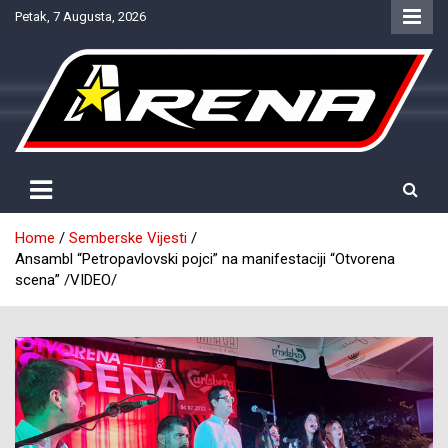
Skip
Petak, 7 Augusta, 2026
to
content
Provjereno. Tačno. Objektivno.
NTV Arena
Home
Semberske Vijesti
Ansambl “Petropavlovski pojci” na manifestaciji “Otvorena
scena” /VIDEO/