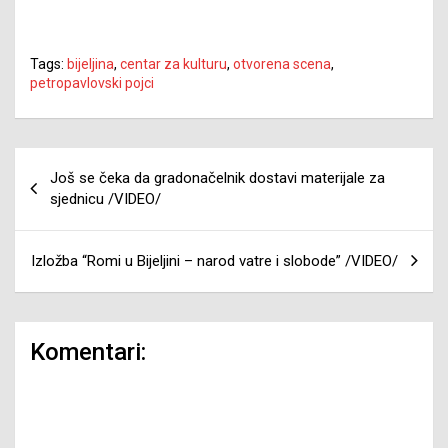
Tags:
bijeljina
,
centar za kulturu
,
otvorena scena
,
petropavlovski pojci
Navigacija
Još se čeka da gradonačelnik dostavi materijale za
članaka
sjednicu /VIDEO/
Izložba “Romi u Bijeljini – narod vatre i slobode” /VIDEO/
Komentari: