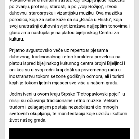
po zvanju, profesiji, starosti, a po „volji Božijoj”, izvodi
duhovnu, starosrpsku i vizantijsku muziku. Ova muzička
porodica, koja za sebe kaže da su „Braća u Hristu”, koja
svoj unutrašnji duhovni svijet izražava najljepšim tonovima i
glasovima nastupila je na platou bijeljinskog Centru za
kulturu.
Prijatno avgustovsko veče uz repertoar pjesama
duhovnog, tradicionalnog i etno karaktera proveli su na
platou ispred bijeljinskog kulturnog centra brojni Bijeljinci i
oni koji su u svoj rodni kraj došli sa privremenog rada u
inostranstvu tokom sezone godišnjih odmora, ali i turisti
kojih je tokom ljetnih mjeseci sve više u našem gradu.
Jedinstveni u ovom kraju Srpske “Petropavlovski pojci” u
misiji su očuvanja tradicionalne i etno muzike. Velikim
trudom i zalaganjem postaju nezaobilazni dio mnogih
svetovnih okupljanja, te manifestacija koje uzdižu i kulturni
život našeg grada.