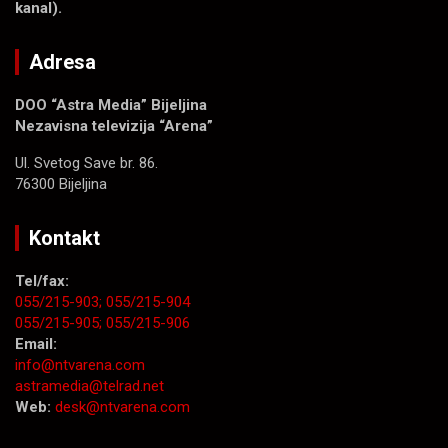
kanal).
Adresa
DOO “Astra Media” Bijeljina
Nezavisna televizija “Arena”
Ul. Svetog Save br. 86.
76300 Bijeljina
Kontakt
Tel/fax:
055/215-903;
055/215-904
055/215-905;
055/215-906
Email:
info@ntvarena.com
astramedia@telrad.net
Web:
desk@ntvarena.com