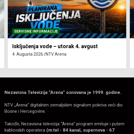
SERVISNE INFORMACIJE
Isključenja vode – utorak 4. avgust
4. Augusta 2026.
NTV Arena
Nezavisna Televizija “Arena” osnovana je 1999. godine.
NTV „Arena“ digitalnim zemaljskim signalom pokriva veći dio
Bosne i Hercegovine.
Takođe, Nezavisna televizija “Arena” program emituje i putem
kablovskih operatera
(m:tel - 84 kanal, supernova - 67