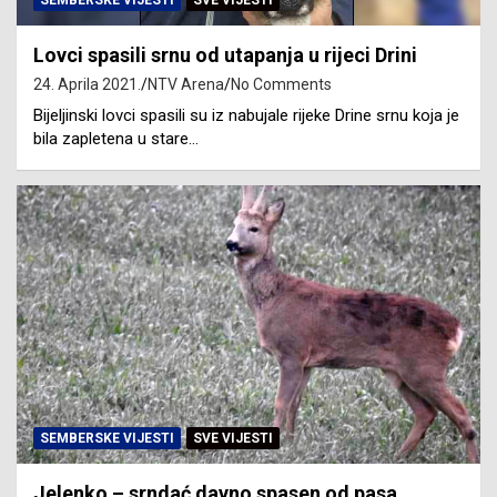
SEMBERSKE VIJESTI
SVE VIJESTI
Lovci spasili srnu od utapanja u rijeci Drini
24. Aprila 2021.
NTV Arena
No Comments
Bijeljinski lovci spasili su iz nabujale rijeke Drine srnu koja je
bila zapletena u stare…
SEMBERSKE VIJESTI
SVE VIJESTI
Jelenko – srndać davno spasen od pasa