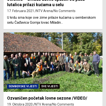
lutalica prilazi kućama u selu
17. Februara 2021.
NTV Arena
No Comments
U krdu srna koje ove zime prilaze kućama u semberskom
selu Čađavica Gornja lovac Miladin…
SEMBERSKE VIJESTI
SVE VIJESTI
Ozvaničen početak lovne sezone /VIDEO/
19. Oktobra 2020.
NTV Arena
No Comments