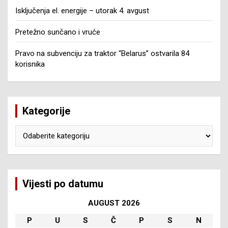
Isključenja el. energije – utorak 4. avgust
Pretežno sunčano i vruće
Pravo na subvenciju za traktor “Belarus” ostvarila 84
korisnika
Kategorije
Kategorije
Vijesti po datumu
AUGUST 2026
P
U
S
Č
P
S
N