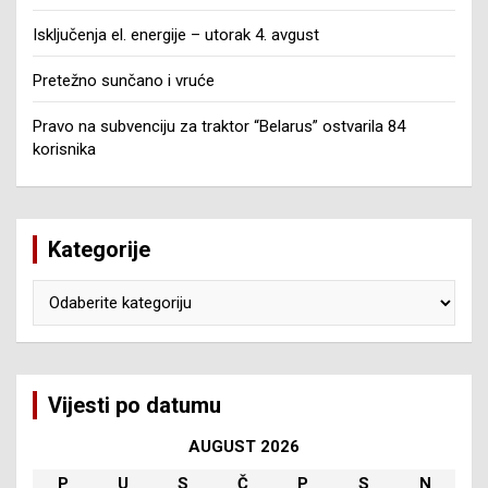
Isključenja el. energije – utorak 4. avgust
Pretežno sunčano i vruće
Pravo na subvenciju za traktor “Belarus” ostvarila 84
korisnika
Kategorije
Kategorije
Vijesti po datumu
AUGUST 2026
P
U
S
Č
P
S
N