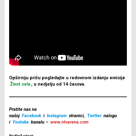
Opširniju priču pogledajte u redovnom izdanju emisije
Život sela
, u nedjelju od 14 časova.
Pratite nas na
našoj
Facebook
i
Instagram
stranici,
Twitter
nalogu
i
Youtube
kanalu –
www.ntvarena.com
Podijeli vijest: