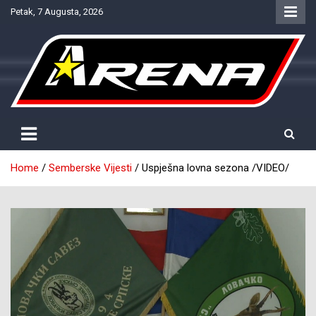
Skip
Petak, 7 Augusta, 2026
to
content
Provjereno. Tačno. Objektivno.
NTV Arena
Home
Semberske Vijesti
Uspješna lovna sezona /VIDEO/