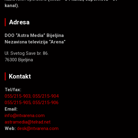
kanal).
Adresa
DOO “Astra Media” Bijeljina
Nezavisna televizija “Arena”
Ul. Svetog Save br. 86.
76300 Bijeljina
Kontakt
Tel/fax:
055/215-903;
055/215-904
055/215-905;
055/215-906
Email:
info@ntvarena.com
astramedia@telrad.net
Web:
desk@ntvarena.com