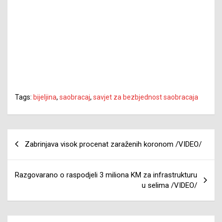
Tags:
bijeljina
,
saobracaj
,
savjet za bezbjednost saobracaja
Navigacija
Zabrinjava visok procenat zaraženih koronom /VIDEO/
članaka
Razgovarano o raspodjeli 3 miliona KM za infrastrukturu
u selima /VIDEO/