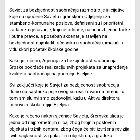
Savjet za bezbjednost saobraćaja razmotrio je inicijative
koje su upućene Savjetu i gradskom Odjeljenju za
stambeno-komunalne poslove, definisani su i prioritetni
zadaci za rješavanje, koji se odnose, na nebezbjedne tačke
i putne pravce, a poseban akcenat je stavljen na
bezbjednost najmlađih učesnika u saobraćaju, imajući u
vidu skori početak školske godine.
Kako je rečeno, Agencija za bezbjednost saobraćaja
Srpske podržaće realizaciju svih projekata za unapređenje
kvaliteta saobraćaja na području Bijeljine.
Svi zaključci koje je Savjet za bezbjednost saobraćaja
donio na sastanku prije ovog su realizovani na terenu i u
tom smislu mi smo zadovoljni, kažu u Aktivu direktora
osnovnih škola regije Bijeljina.
Kako je rečeno nakon sjednice Savjeta, Sremska ulica je
jedna od najprometnijih ulica, zbog brojnih poslovnih
objekata i tržnih centara, zbog čega će biti izvršena revizija
svih saglasnosti za prilaz tim objektima, a gradska