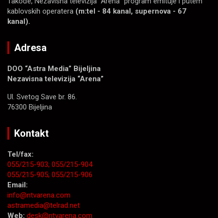
Takođe, Nezavisna televizija “Arena” program emituje i putem
kablovskih operatera
(m:tel - 84 kanal, supernova - 67
kanal).
Adresa
DOO “Astra Media” Bijeljina
Nezavisna televizija “Arena”
Ul. Svetog Save br. 86.
76300 Bijeljina
Kontakt
Tel/fax:
055/215-903;
055/215-904
055/215-905;
055/215-906
Email:
info@ntvarena.com
astramedia@telrad.net
Web:
desk@ntvarena.com