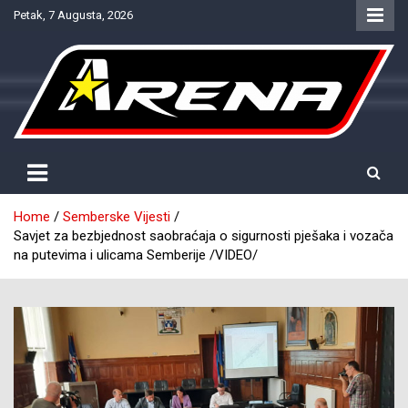
Skip
Petak, 7 Augusta, 2026
to
content
Provjereno. Tačno. Objektivno.
NTV Arena
Home
Semberske Vijesti
Savjet za bezbjednost saobraćaja o sigurnosti pješaka i vozača
na putevima i ulicama Semberije /VIDEO/