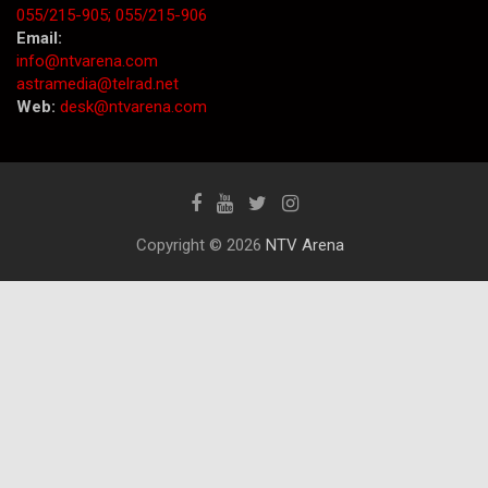
055/215-905;
055/215-906
Email:
info@ntvarena.com
astramedia@telrad.net
Web:
desk@ntvarena.com
Copyright © 2026
NTV Arena