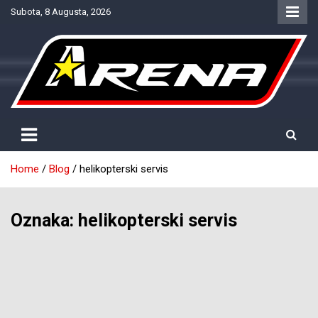
Skip
Subota, 8 Augusta, 2026
to
content
Provjereno. Tačno. Objektivno.
NTV Arena
Home
Blog
helikopterski servis
Oznaka:
helikopterski servis