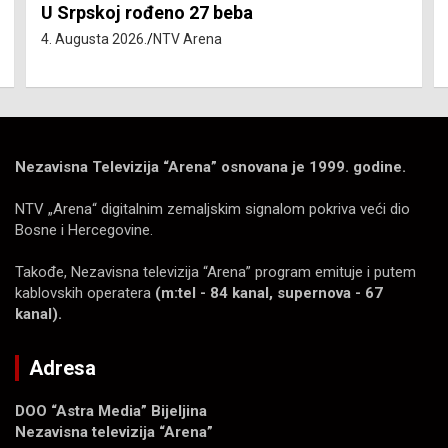
Isključenja vode – utorak 4. avgust
4. Augusta 2026.
NTV Arena
Nezavisna Televizija “Arena” osnovana je 1999. godine.
NTV „Arena“ digitalnim zemaljskim signalom pokriva veći dio
Bosne i Hercegovine.
Takođe, Nezavisna televizija “Arena” program emituje i putem
kablovskih operatera
(m:tel - 84 kanal, supernova - 67
kanal).
Adresa
DOO “Astra Media” Bijeljina
Nezavisna televizija “Arena”