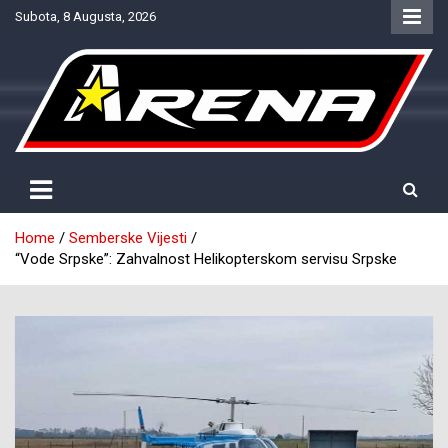
Skip
Subota, 8 Augusta, 2026
to
content
Provjereno. Tačno. Objektivno.
NTV Arena
Home
Semberske Vijesti
“Vode Srpske”: Zahvalnost Helikopterskom servisu Srpske