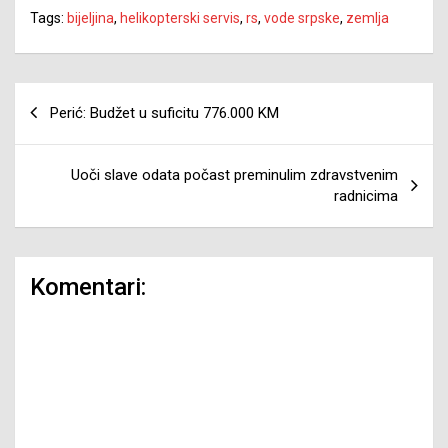
Tags:
bijeljina
,
helikopterski servis
,
rs
,
vode srpske
,
zemlja
Navigacija
Perić: Budžet u suficitu 776.000 KM
članaka
Uoči slave odata počast preminulim zdravstvenim
radnicima
Komentari: