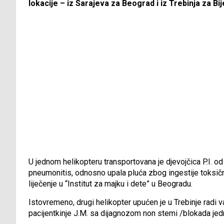
lokacije – iz Sarajeva za Beograd i iz Trebinja za Bije
U jednom helikopteru transportovana je djevojčica P.I. o
pneumonitis, odnosno upala pluća zbog ingestije toksične
liječenje u “Institut za majku i dete” u Beogradu.
Istovremeno, drugi helikopter upućen je u Trebinje rad
pacijentkinje J.M. sa dijagnozom non stemi /blokada jedne