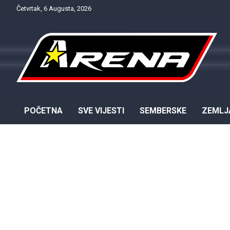
Skip
Četvrtak, 6 Augusta, 2026
to
content
Provjereno. Tačno. Objektivno.
NTV Arena
POČETNA
SVE VIJESTI
SEMBERSKE
ZEMLJ