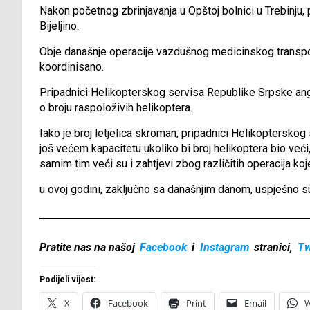
Nakon početnog zbrinjavanja u Opštoj bolnici u Trebinju, p
Bijeljino.
Obje današnje operacije vazdušnog medicinskog transpor
koordinisano.
Pripadnici Helikopterskog servisa Republike Srpske ang
o broju raspoloživih helikoptera.
Iako je broj letjelica skroman, pripadnici Helikopterskog
još većem kapacitetu ukoliko bi broj helikoptera bio veći
samim tim veći su i zahtjevi zbog različitih operacija k
u ovoj godini, zaključno sa današnjim danom, uspješno 
Pratite nas na našoj
Facebook
i
Instagram
stranici,
Tw
Podijeli vijest:
X
Facebook
Print
Email
W