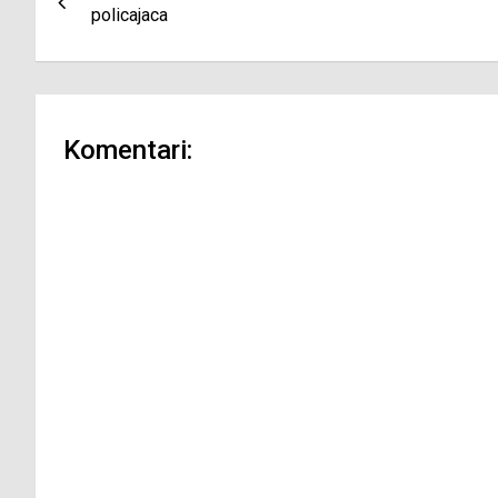
članaka
policajaca
Komentari: