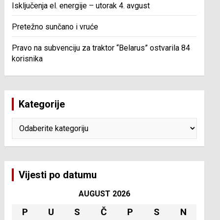
Isključenja el. energije – utorak 4. avgust
Pretežno sunčano i vruće
Pravo na subvenciju za traktor “Belarus” ostvarila 84
korisnika
Kategorije
Kategorije
Vijesti po datumu
AUGUST 2026
P
U
S
Č
P
S
N