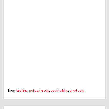
Tags:
bijeljina
,
poljoprivreda
,
zastita bilja
,
zivot sela