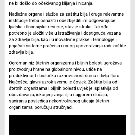
ne bi došlo do očekivanog klijanja i nicanja.
Nadležne organe i službe za zaštitu bilja i druge relevantne
institucije treba osnažiti i obezbijediti im odgovarajuće
ljudske i finansijske resurse, stav je struke. Takođe
potrebno je uložiti više u istraživanja i dostignuća vezana
za zdravlje bilja, kao i u inovativne prakse i tehnologije i
pojačati sisteme praćenja i ranog upozoravanja radi zaštite
zdravlja bilja.
Ogroman niz štetnih organizama i biljnih bolesti ugrožava
proizvodnju hrane na globalnom nivou, utiče na
produktivnost i biološku raznovrsnost šuma i divlju floru.
Najčešće, glavni uzrok svemu je čovjek. Zaštita bilja od
štetnih organizama i biljnih bolesti uvijek je isplativija od
obuzdavanja, iskorjenjivanja ili, u najgorem slučaju,
saniranja posljedica nekontroliranog uticaja štetnih
organizama, poručuju stručnjaci.