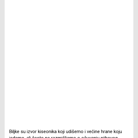
Biljke su izvor kiseonika koji udišemo i većine hrane koju
jedemo, ali često ne razmišljamo o očuvanju njihovog