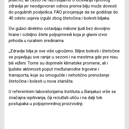
zdravlja jer neodgovoran odnos prema bilju može dovesti
do pogubnih posljedica. FAO procjenjuje da se godišnje do
40 odsto usjeva izgubi zbog štetočina i bolesti biljaka.
Ovi gubici direktno ostavljaju milione ljudi bez dovoljno
hrane i ozbiljno štete poljoprivredi koja je glavni izvor
prihoda u ruralnim sredinama.
„Zdravlje bilja je sve više ugroženo. Biljne bolesti i štetočine
se pojavljuju sve ranije u sezoni i na mestima gde pre nisu
bili viđeni. Tome su doprinele klimatske promene, ali i
ljudske aktivnosti poput međunarodne trgovine i
transporta, koje su omogućile i nehotično prenošenje
štetočina i bolesti u nova staništa.
U referentnim laboratorijama Instituta u Banjaluci vrše se
značajna ispitivanja, čiji rezultati utiču i na dalji tok
postupaka u poljoprivrednoj proizvodnji.