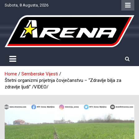
Skip
Subota, 8 Augusta, 2026
to
content
Provjereno. Tačno. Objektivno.
NTV Arena
Home
Semberske Vijesti
Štetni organizmi prijetnja čovječanstvu – “Zdravlje bilja za
zdravlje ljudi” /VIDEO/