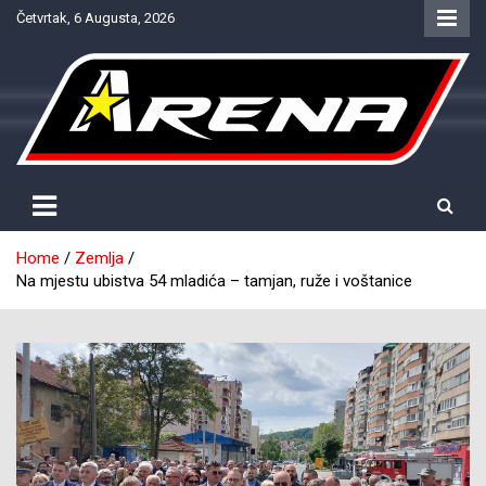
Skip
Četvrtak, 6 Augusta, 2026
to
content
Provjereno. Tačno. Objektivno.
NTV Arena
Home
Zemlja
Na mjestu ubistva 54 mladića – tamjan, ruže i voštanice