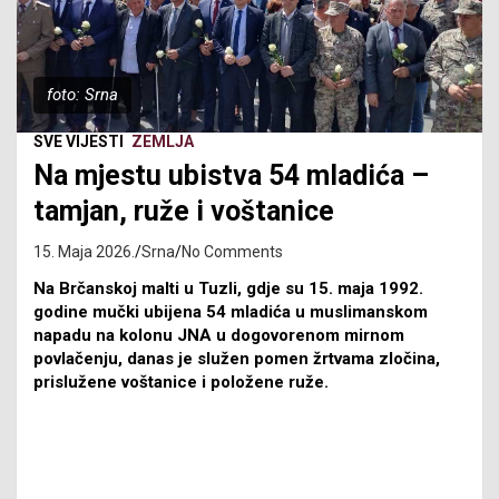
foto: Srna
SVE VIJESTI
ZEMLJA
Na mjestu ubistva 54 mladića –
tamjan, ruže i voštanice
15. Maja 2026.
Srna
No Comments
Na Brčanskoj malti u Tuzli, gdje su 15. maja 1992.
godine mučki ubijena 54 mladića u muslimanskom
napadu na kolonu JNA u dogovorenom mirnom
povlačenju, danas je služen pomen žrtvama zločina,
prislužene voštanice i položene ruže.