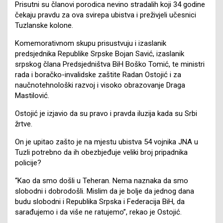
Prisutni su članovi porodica nevino stradalih koji 34 godine
čekaju pravdu za ova svirepa ubistva i preživjeli učesnici
Tuzlanske kolone.
Komemorativnom skupu prisustvuju i izaslanik
predsjednika Republike Srpske Bojan Savić, izaslanik
srpskog člana Predsjedništva BiH Boško Tomić, te ministri
rada i boračko-invalidske zaštite Radan Ostojić i za
naučnotehnološki razvoj i visoko obrazovanje Draga
Mastilović.
Ostojić je izjavio da su pravo i pravda iluzija kada su Srbi
žrtve.
On je upitao zašto je na mjestu ubistva 54 vojnika JNA u
Tuzli potrebno da ih obezbjeđuje veliki broj pripadnika
policije?
“Kao da smo došli u Teheran. Nema naznaka da smo
slobodni i dobrodošli. Mislim da je bolje da jednog dana
budu slobodni i Republika Srpska i Federacija BiH, da
sarađujemo i da više ne ratujemo”, rekao je Ostojić.