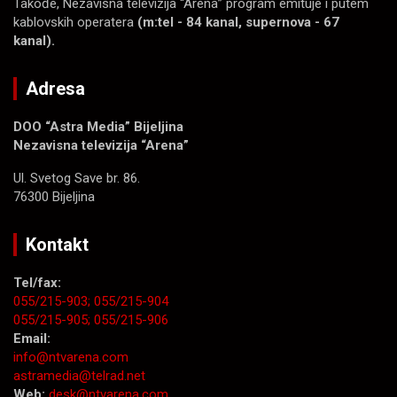
Takođe, Nezavisna televizija “Arena” program emituje i putem
kablovskih operatera
(m:tel - 84 kanal, supernova - 67
kanal).
Adresa
DOO “Astra Media” Bijeljina
Nezavisna televizija “Arena”
Ul. Svetog Save br. 86.
76300 Bijeljina
Kontakt
Tel/fax:
055/215-903;
055/215-904
055/215-905;
055/215-906
Email:
info@ntvarena.com
astramedia@telrad.net
Web:
desk@ntvarena.com