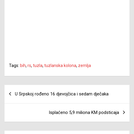
Tags:
bih
,
rs
,
tuzla
,
tuzlanska kolona
,
zemlja
Navigacija
U Srpskoj rođeno 16 djevojčica i sedam dječaka
članaka
Isplaćeno 5,9 miliona KM podsticaja