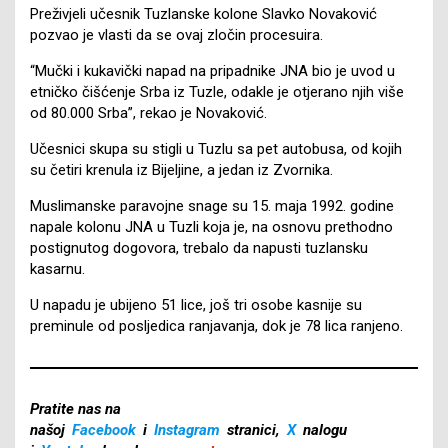
Preživjeli učesnik Tuzlanske kolone Slavko Novaković
pozvao je vlasti da se ovaj zločin procesuira.
“Mučki i kukavički napad na pripadnike JNA bio je uvod u
etničko čišćenje Srba iz Tuzle, odakle je otjerano njih više
od 80.000 Srba”, rekao je Novaković.
Učesnici skupa su stigli u Tuzlu sa pet autobusa, od kojih
su četiri krenula iz Bijeljine, a jedan iz Zvornika.
Muslimanske paravojne snage su 15. maja 1992. godine
napale kolonu JNA u Tuzli koja je, na osnovu prethodno
postignutog dogovora, trebalo da napusti tuzlansku
kasarnu.
U napadu je ubijeno 51 lice, još tri osobe kasnije su
preminule od posljedica ranjavanja, dok je 78 lica ranjeno.
Pratite nas na
našoj
Facebook
i
Instagram
stranici,
X
nalogu