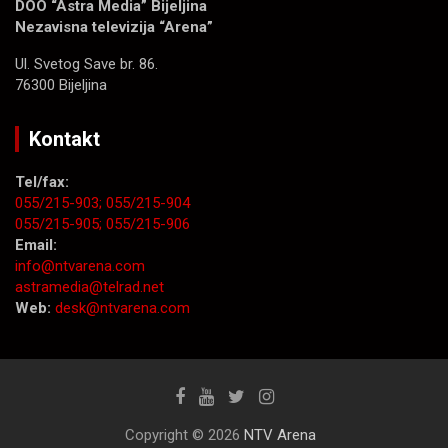
DOO “Astra Media” Bijeljina
Nezavisna televizija “Arena”
Ul. Svetog Save br. 86.
76300 Bijeljina
Kontakt
Tel/fax:
055/215-903;
055/215-904
055/215-905;
055/215-906
Email:
info@ntvarena.com
astramedia@telrad.net
Web:
desk@ntvarena.com
Copyright © 2026
NTV Arena