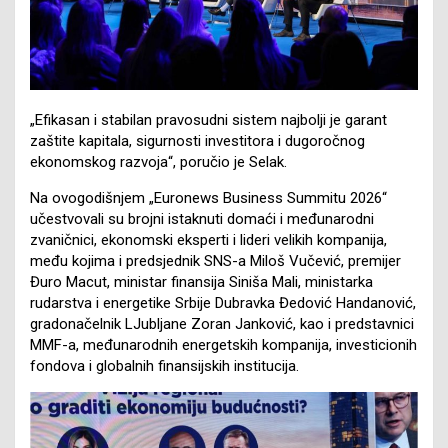
„Efikasan i stabilan pravosudni sistem najbolji je garant
zaštite kapitala, sigurnosti investitora i dugoročnog
ekonomskog razvoja“, poručio je Selak.
Na ovogodišnjem „Euronews Business Summitu 2026“
učestvovali su brojni istaknuti domaći i međunarodni
zvaničnici, ekonomski eksperti i lideri velikih kompanija,
među kojima i predsjednik SNS-a Miloš Vučević, premijer
Đuro Macut, ministar finansija Siniša Mali, ministarka
rudarstva i energetike Srbije Dubravka Đedović Handanović,
gradonačelnik LJubljane Zoran Janković, kao i predstavnici
MMF-a, međunarodnih energetskih kompanija, investicionih
fondova i globalnih finansijskih institucija.