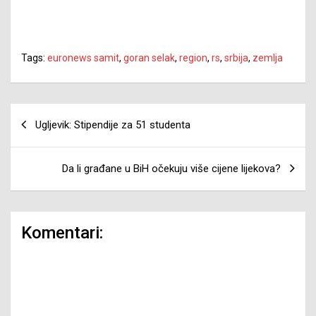
Tags:
euronews samit
,
goran selak
,
region
,
rs
,
srbija
,
zemlja
Navigacija
Ugljevik: Stipendije za 51 studenta
članaka
Da li građane u BiH očekuju više cijene lijekova?
Komentari: