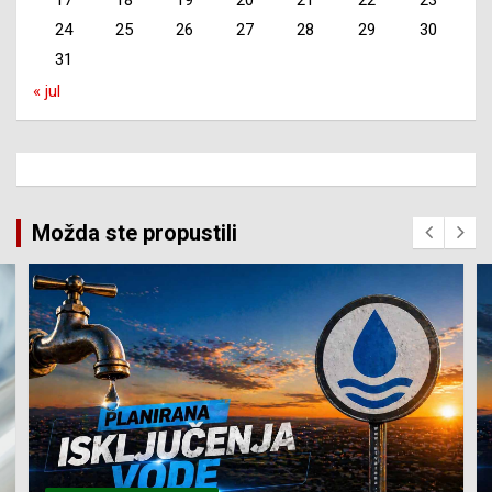
24
25
26
27
28
29
30
31
« jul
Možda ste propustili