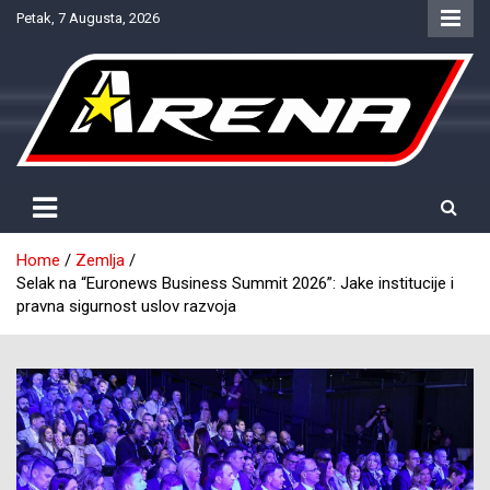
Skip
Petak, 7 Augusta, 2026
to
content
Provjereno. Tačno. Objektivno.
NTV Arena
Home
Zemlja
Selak na “Euronews Business Summit 2026”: Jake institucije i
pravna sigurnost uslov razvoja