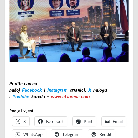
Pratite nas na
našoj
Facebook
i
Instagram
stranici,
X
nalogu
i
Youtube
kanalu –
www.ntvarena.com
Podijeli vijest:
X
Facebook
Print
Email
WhatsApp
Telegram
Reddit