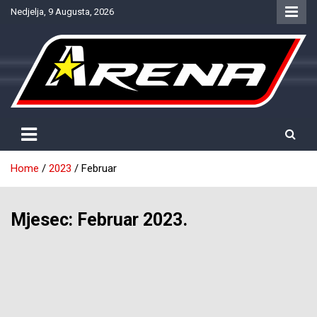
Skip
Nedjelja, 9 Augusta, 2026
to
content
Provjereno. Tačno. Objektivno.
NTV Arena
Home
2023
Februar
Mjesec:
Februar 2023.