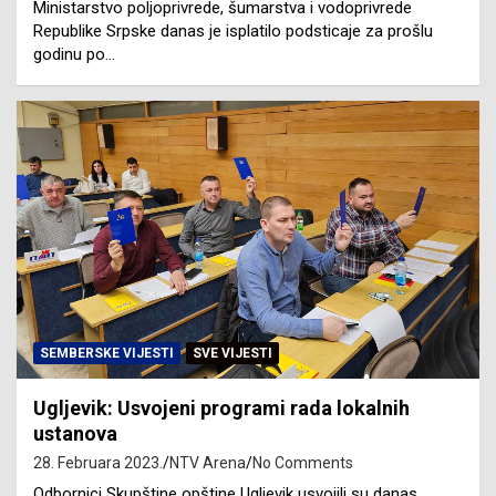
Ministarstvo poljoprivrede, šumarstva i vodoprivrede
Republike Srpske danas je isplatilo podsticaje za prošlu
godinu po…
SEMBERSKE VIJESTI
SVE VIJESTI
Ugljevik: Usvojeni programi rada lokalnih
ustanova
28. Februara 2023.
NTV Arena
No Comments
Odbornici Skupštine opštine Ugljevik usvojili su danas