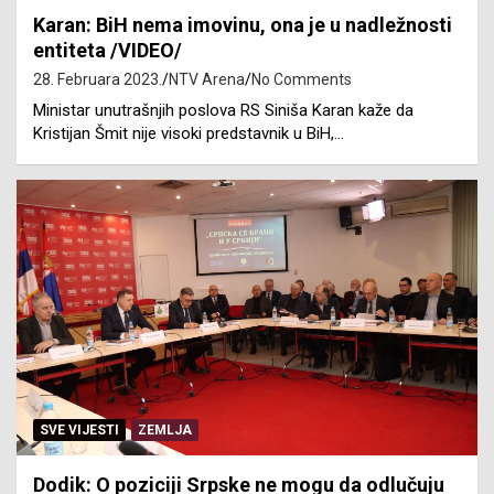
Karan: BiH nema imovinu, ona je u nadležnosti
entiteta /VIDEO/
28. Februara 2023.
NTV Arena
No Comments
Ministar unutrašnjih poslova RS Siniša Karan kaže da
Kristijan Šmit nije visoki predstavnik u BiH,…
SVE VIJESTI
ZEMLJA
Dodik: O poziciji Srpske ne mogu da odlučuju