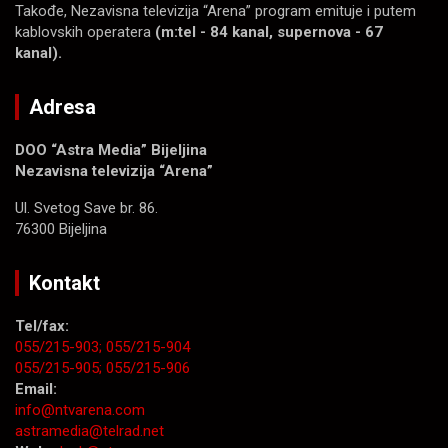
Takođe, Nezavisna televizija “Arena” program emituje i putem
kablovskih operatera
(m:tel - 84 kanal, supernova - 67
kanal).
Adresa
DOO “Astra Media” Bijeljina
Nezavisna televizija “Arena”
Ul. Svetog Save br. 86.
76300 Bijeljina
Kontakt
Tel/fax:
055/215-903;
055/215-904
055/215-905;
055/215-906
Email:
info@ntvarena.com
astramedia@telrad.net