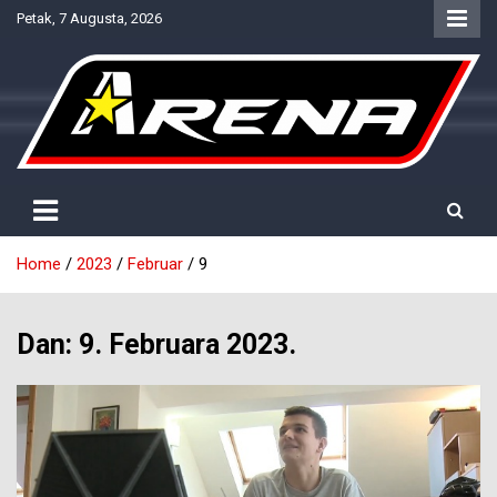
Skip
Petak, 7 Augusta, 2026
to
content
Provjereno. Tačno. Objektivno.
NTV Arena
Home
2023
Februar
9
Dan:
9. Februara 2023.