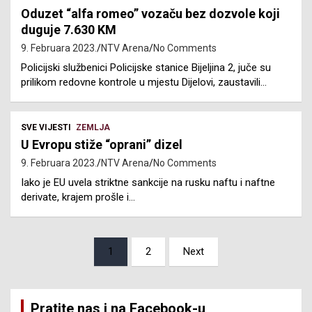
Oduzet “alfa romeo” vozaču bez dozvole koji
duguje 7.630 KM
9. Februara 2023.
NTV Arena
No Comments
Policijski službenici Policijske stanice Bijeljina 2, juče su
prilikom redovne kontrole u mjestu Dijelovi, zaustavili…
SVE VIJESTI
ZEMLJA
U Evropu stiže “oprani” dizel
9. Februara 2023.
NTV Arena
No Comments
Iako je EU uvela striktne sankcije na rusku naftu i naftne
derivate, krajem prošle i…
Posts
1
2
Next
pagination
Pratite nas i na Facebook-u