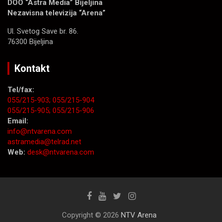
DOO “Astra Media” Bijeljina
Nezavisna televizija “Arena”
Ul. Svetog Save br. 86.
76300 Bijeljina
Kontakt
Tel/fax:
055/215-903;
055/215-904
055/215-905;
055/215-906
Email:
info@ntvarena.com
astramedia@telrad.net
Web:
desk@ntvarena.com
Copyright © 2026
NTV Arena