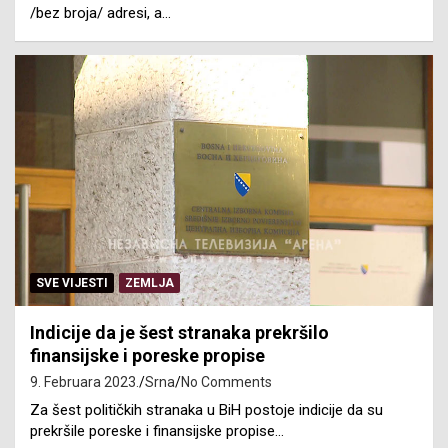
/bez broja/ adresi, a…
SVE VIJESTI
ZEMLJA
Indicije da je šest stranaka prekršilo
finansijske i poreske propise
9. Februara 2023.
Srna
No Comments
Za šest političkih stranaka u BiH postoje indicije da su
prekršile poreske i finansijske propise…