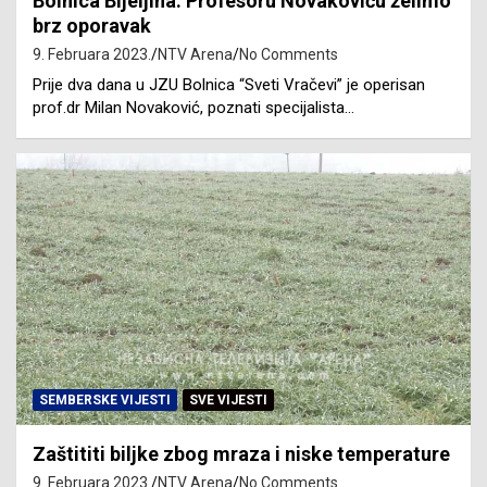
Bolnica Bijeljina: Profesoru Novakoviću želimo
brz oporavak
9. Februara 2023.
NTV Arena
No Comments
Prije dva dana u JZU Bolnica “Sveti Vračevi” je operisan
prof.dr Milan Novaković, poznati specijalista…
SEMBERSKE VIJESTI
SVE VIJESTI
Zaštititi biljke zbog mraza i niske temperature
9. Februara 2023.
NTV Arena
No Comments