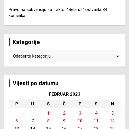
Pravo na subvenciju za traktor “Belarus” ostvarila 84
korisnika
Kategorije
Kategorije
Vijesti po datumu
FEBRUAR 2023
P
U
S
Č
P
S
N
1
2
3
4
5
6
7
8
9
10
11
12
13
14
15
16
17
18
19