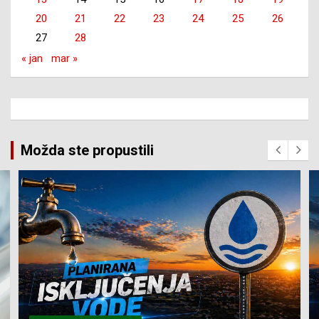
20
21
22
23
24
25
26
27
28
« jan
mar »
Možda ste propustili