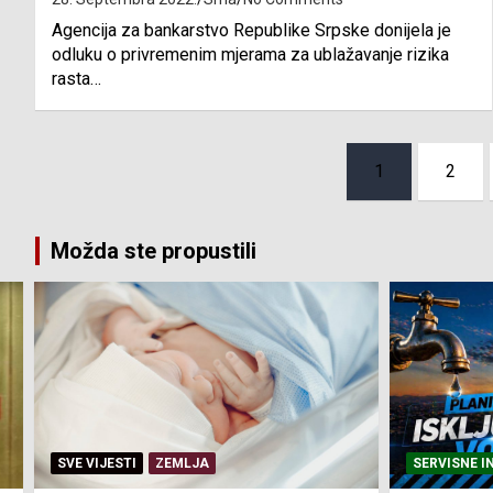
Agencija za bankarstvo Republike Srpske donijela je
odluku o privremenim mjerama za ublažavanje rizika
rasta…
Posts
1
2
pagination
Možda ste propustili
SERVISNE INFORMACIJE
SERVISNE I