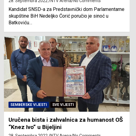
28. Septembra 2022.
NTV Arena
No Comments
Kandidat SNSD-a za Predstavnički dom Parlamentarne
skupštine BiH Nedeljko Ćorić poručio je sinoć u
Batkoviću…
SEMBERSKE VIJESTI
SVE VIJESTI
Uručena bista i zahvalnica za humanost OŠ
“Knez Ivo” u Bijeljini
28. Septembra 2022.
NTV Arena
No Comments