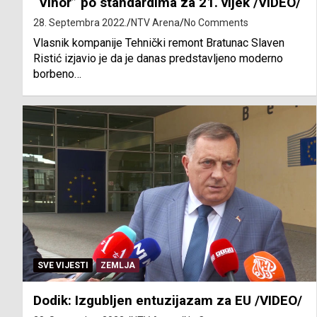
“Vihor” po standardima za 21. vijek /VIDEO/
28. Septembra 2022.
NTV Arena
No Comments
Vlasnik kompanije Tehnički remont Bratunac Slaven
Ristić izjavio je da je danas predstavljeno moderno
borbeno…
SVE VIJESTI
ZEMLJA
Dodik: Izgubljen entuzijazam za EU /VIDEO/