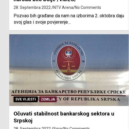
28. Septembra 2022.
NTV Arena
No Comments
Pozvao bih građane da nam na izborima 2. oktobra daju
svoj glas i svoje povjerenje…
SVE VIJESTI
ZEMLJA
Očuvati stabilnost bankarskog sektora u
Srpskoj
28. Septembra 2022.
Srna
No Comments