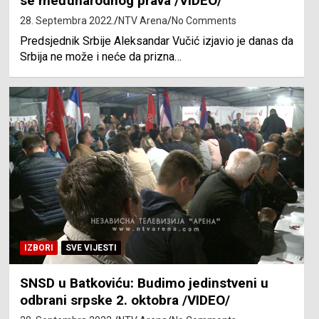
se međunarodnog prava /VIDEO/
28. Septembra 2022.
NTV Arena
No Comments
Predsjednik Srbije Aleksandar Vučić izjavio je danas da
Srbija ne može i neće da prizna…
IZBORI
SVE VIJESTI
SNSD u Batkoviću: Budimo jedinstveni u
odbrani srpske 2. oktobra /VIDEO/