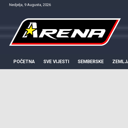
Skip
Nedjelja, 9 Augusta, 2026
to
content
Provjereno. Tačno. Objektivno.
NTV Arena
POČETNA
SVE VIJESTI
SEMBERSKE
ZEMLJ