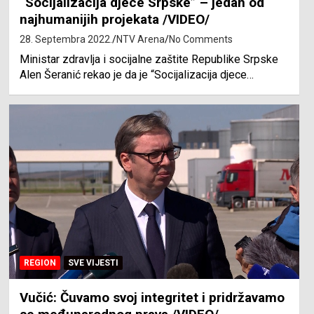
“Socijalizacija djece Srpske” – jedan od
najhumanijih projekata /VIDEO/
28. Septembra 2022.
NTV Arena
No Comments
Ministar zdravlja i socijalne zaštite Republike Srpske
Alen Šeranić rekao je da je “Socijalizacija djece…
REGION
SVE VIJESTI
Vučić: Čuvamo svoj integritet i pridržavamo