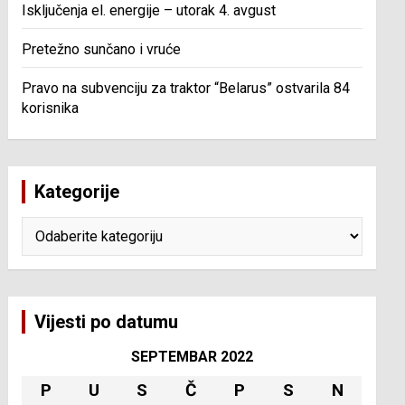
Isključenja el. energije – utorak 4. avgust
Pretežno sunčano i vruće
Pravo na subvenciju za traktor “Belarus” ostvarila 84
korisnika
Kategorije
Kategorije
Vijesti po datumu
SEPTEMBAR 2022
P
U
S
Č
P
S
N