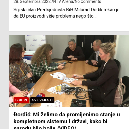
28. Septembra 2022.
NTV Arena
No Comments
Srpski član Predsjedništa BiH Milorad Dodik rekao je
da EU proizvodi više problema nego što…
IZBORI
SVE VIJESTI
Đorđić: Mi želimo da promijenimo stanje u
kompletnom sistemu i državi, kako bi
narodu bilo bolje /VIDEO/