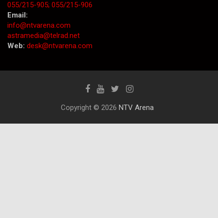
055/215-905;
055/215-906
Email:
info@ntvarena.com
astramedia@telrad.net
Web:
desk@ntvarena.com
Copyright © 2026
NTV Arena