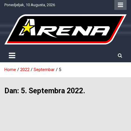
Skip
Ponedjeljak, 10 Augusta, 2026
to
content
Provjereno. Tačno. Objektivno.
NTV Arena
Home
2022
Septembar
5
Dan:
5. Septembra 2022.