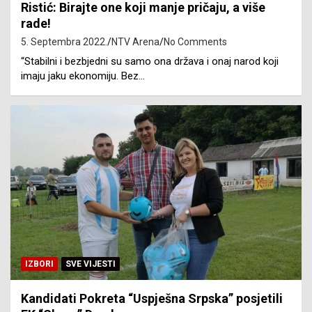
Ristić: Birajte one koji manje pričaju, a više
rade!
5. Septembra 2022.
NTV Arena
No Comments
“Stabilni i bezbjedni su samo ona država i onaj narod koji
imaju jaku ekonomiju. Bez…
IZBORI
SVE VIJESTI
Kandidati Pokreta “Uspješna Srpska” posjetili