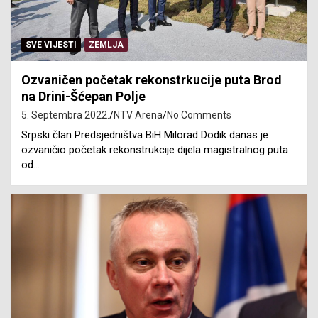
SVE VIJESTI
ZEMLJA
Ozvaničen početak rekonstrkucije puta Brod
na Drini-Šćepan Polje
5. Septembra 2022.
NTV Arena
No Comments
Srpski član Predsjedništva BiH Milorad Dodik danas je
ozvaničio početak rekonstrukcije dijela magistralnog puta
od…