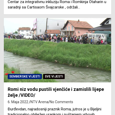
Centar za integrativnu inkluziju Roma i Romkinja Otaharin u
saradnji sa Cartisaom Švajcarske , održali…
SEMBERSKE VIJESTI
SVE VIJESTI
Romi niz vodu pustili vjenčiće i zamislili lijepe
želje /VIDEO/
6. Maja 2022.
NTV Arena
No Comments
Đurđevdan, najradosniji praznik Roma, jutros je u Bijeljini
tradicionalno obilježen urankom i puštanjem vrbovih