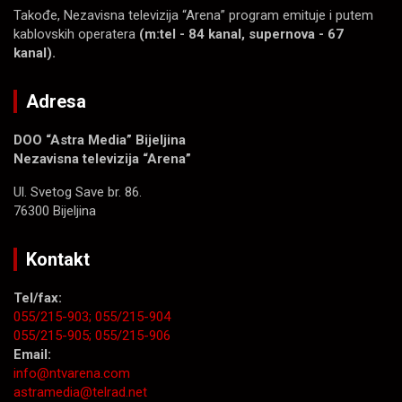
Takođe, Nezavisna televizija “Arena” program emituje i putem
kablovskih operatera
(m:tel - 84 kanal, supernova - 67
kanal).
Adresa
DOO “Astra Media” Bijeljina
Nezavisna televizija “Arena”
Ul. Svetog Save br. 86.
76300 Bijeljina
Kontakt
Tel/fax:
055/215-903;
055/215-904
055/215-905;
055/215-906
Email:
info@ntvarena.com
astramedia@telrad.net