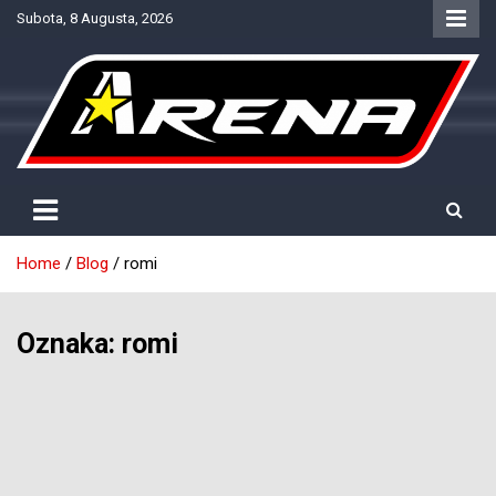
Skip
Subota, 8 Augusta, 2026
to
content
Provjereno. Tačno. Objektivno.
NTV Arena
Home
Blog
romi
Oznaka:
romi