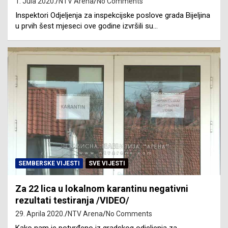
1. Jula 2020.
NTV Arena
No Comments
Inspektori Odjeljenja za inspekcijske poslove grada Bijeljina
u prvih šest mjeseci ove godine izvršili su…
SEMBERSKE VIJESTI
SVE VIJESTI
Za 22 lica u lokalnom karantinu negativni
rezultati testiranja /VIDEO/
29. Aprila 2020.
NTV Arena
No Comments
Kako nam je potvrđeno iz gradskog odjeljenja za