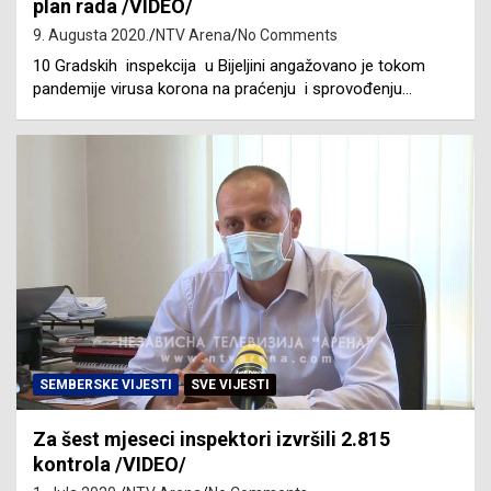
plan rada /VIDEO/
9. Augusta 2020.
NTV Arena
No Comments
10 Gradskih inspekcija u Bijeljini angažovano je tokom
pandemije virusa korona na praćenju i sprovođenju…
SEMBERSKE VIJESTI
SVE VIJESTI
Za šest mjeseci inspektori izvršili 2.815
kontrola /VIDEO/