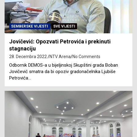
SEMBERSKE VIJESTI
SVE VIJESTI
Jovičević: Opozvati Petrovića i prekinuti
stagnaciju
28. Decembra 2022.
NTV Arena
No Comments
Odbornik DEMOS-a u bijeljinskoj Skupštini grada Boban
Jovičević smatra da bi opoziv gradonačelnika Ljubiše
Petrovića…