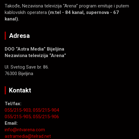
Takođe, Nezavisna televizija “Arena” program emituje i putem
kablovskih operatera
(m:tel - 84 kanal, supernova - 67
kanal).
Adresa
DOO “Astra Media” Bijeljina
Nezavisna televizija “Arena”
Ul. Svetog Save br. 86.
76300 Bijeljina
Kontakt
Tel/fax:
055/215-903;
055/215-904
055/215-905;
055/215-906
Email:
info@ntvarena.com
astramedia@telrad.net