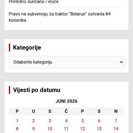
Pretežno sunčano i vruće
Pravo na subvenciju za traktor “Belarus” ostvarila 84
korisnika
Kategorije
Kategorije
Vijesti po datumu
JUNI 2026
P
U
S
Č
P
S
N
1
2
3
4
5
6
7
8
9
10
11
12
13
14