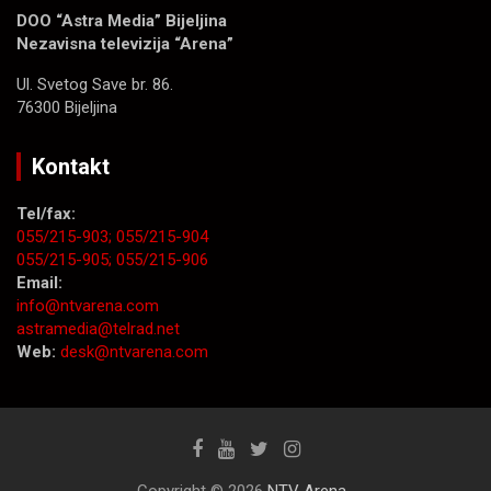
DOO “Astra Media” Bijeljina
Nezavisna televizija “Arena”
Ul. Svetog Save br. 86.
76300 Bijeljina
Kontakt
Tel/fax:
055/215-903;
055/215-904
055/215-905;
055/215-906
Email:
info@ntvarena.com
astramedia@telrad.net
Web:
desk@ntvarena.com