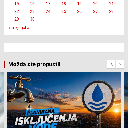
15
16
17
18
19
20
21
22
23
24
25
26
27
28
29
30
« maj
jul »
Možda ste propustili