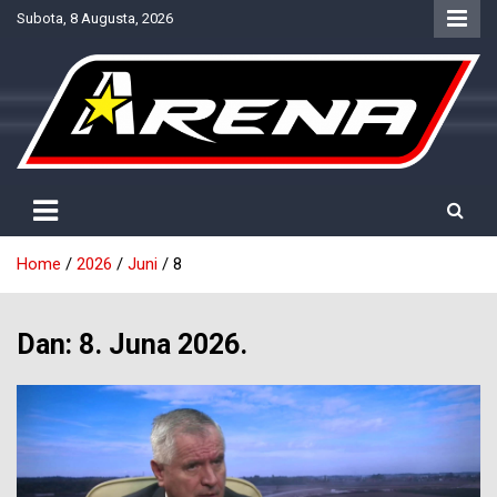
Skip
Subota, 8 Augusta, 2026
to
content
Provjereno. Tačno. Objektivno.
NTV Arena
Home
2026
Juni
8
Dan:
8. Juna 2026.