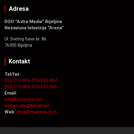
Adresa
DOO “Astra Media” Bijeljina
Nezavisna televizija “Arena”
Ul. Svetog Save br. 86.
76300 Bijeljina
Kontakt
Tel/fax:
055/215-903;
055/215-904
055/215-905;
055/215-906
Email:
info@ntvarena.com
astramedia@telrad.net
Web:
desk@ntvarena.com