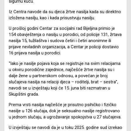
sigurnu kuću.
Iz Centra navode da su djeca žrtve nasilja kada su direktno
izložena nasilju, kao i kada prisustvuju nasilju.
U prošloj godini Centar za socijalni rad Bijeljina primio je
154 obavještenja o nasilju u porodici, od policije 131, žrtava
nasilja 15, tužilaštva i sudova četiri i četiri anonimne ili
prijave nevladinih organizacija, a Centar je policiji dostavio
16 prijava nasilja u porodici.
“Iako je nasilje pojava koja se registruje na svim relacijama
u okviru porodične zajednice, najčešće žrtve nasilja su i
dalje žene u partnerskom odnosu, a povećan je broj
slučajeva nasilja na relaciji djeca – roditelji, brat – sestra”,
navodi se u izvještaju koji će 15. juna biti razmatran u
Skupštini grada.
Prema vrsti nasilja najčešće je prisutno psihičko i fizičko
nasilje u 126 slučaja, dok je seksualno nasilje registrovano
u jednom slučaju, a ugrožavanje spokojstva u 27 slučajeva.
U izvještaju se navodi da je u toku 2025. godine sud izrekao