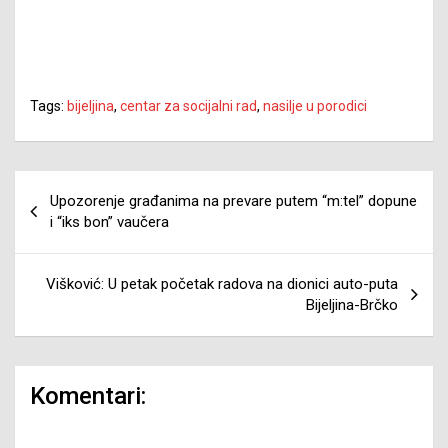
Tags:
bijeljina
,
centar za socijalni rad
,
nasilje u porodici
Navigacija
Upozorenje građanima na prevare putem “m:tel” dopune
članaka
i “iks bon” vaučera
Višković: U petak početak radova na dionici auto-puta
Bijeljina-Brčko
Komentari: