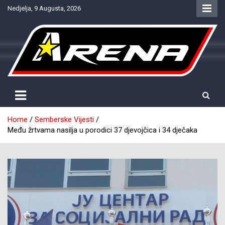
Skip
Nedjelja, 9 Augusta, 2026
to
content
Provjereno. Tačno. Objektivno.
NTV Arena
Home
Semberske Vijesti
Među žrtvama nasilja u porodici 37 djevojčica i 34 dječaka