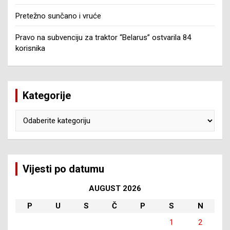
Pretežno sunčano i vruće
Pravo na subvenciju za traktor “Belarus” ostvarila 84
korisnika
Kategorije
Kategorije
Vijesti po datumu
AUGUST 2026
P
U
S
Č
P
S
N
1
2