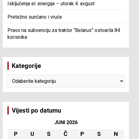
Isključenja el. energije – utorak 4. avgust
Pretežno sunčano i vruće
Pravo na subvenciju za traktor “Belarus” ostvarila 84
korisnika
Kategorije
Kategorije
Vijesti po datumu
JUNI 2026
P
U
S
Č
P
S
N