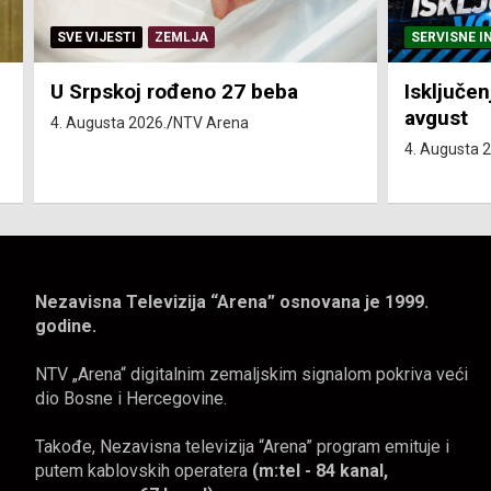
SERVISNE INFORMACIJE
SERVISNE I
Isključenja vode – utorak 4.
Isključen
avgust
4. avgust
4. Augusta 2026.
NTV Arena
4. Augusta 
Nezavisna Televizija “Arena” osnovana je 1999.
godine.
NTV „Arena“ digitalnim zemaljskim signalom pokriva veći
dio Bosne i Hercegovine.
Takođe, Nezavisna televizija “Arena” program emituje i
putem kablovskih operatera
(m:tel - 84 kanal,