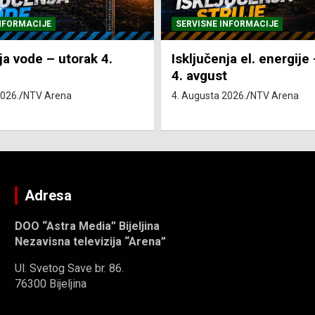
NFORMACIJE
SVE VIJESTI
VRIJEME
ja el. energije – utorak
Pretežno sunčano i vru
4. Augusta 2026.
NTV Arena
2026.
NTV Arena
Adresa
DOO “Astra Media” Bijeljina
Nezavisna televizija “Arena”
Ul. Svetog Save br. 86.
76300 Bijeljina