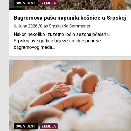
SVE VIJESTI
ZEMLJA
Bagremova paša napunila košnice u Srpskoj
6. Juna 2026.
Glas Srpske
No Comments
Nakon nekoliko izuzetno loših sezona pčelari u
Srpskoj ove godine bilježe solidne prinose
bagremovog meda…
SVE VIJESTI
ZEMLJA