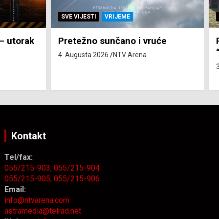
SVE VIJESTI
ZEMLJA
će
Pravo na subvenciju za traktor
“Belarus” ostvarila 84 korisnika
3. Augusta 2026.
NTV Arena
Kontakt
Tel/fax:
055/215-903;
055/215-904
055/215-905;
055/215-906
Email:
info@ntvarena.com
astramedia@telrad.net