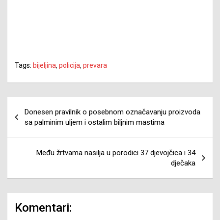
Tags:
bijeljina
,
policija
,
prevara
Navigacija
Donesen pravilnik o posebnom označavanju proizvoda
članaka
sa palminim uljem i ostalim biljnim mastima
Među žrtvama nasilja u porodici 37 djevojčica i 34
dječaka
Komentari: