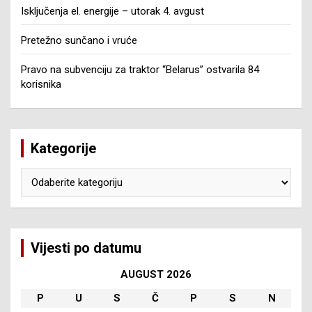
Isključenja el. energije – utorak 4. avgust
Pretežno sunčano i vruće
Pravo na subvenciju za traktor “Belarus” ostvarila 84
korisnika
Kategorije
Kategorije
Vijesti po datumu
AUGUST 2026
P
U
S
Č
P
S
N