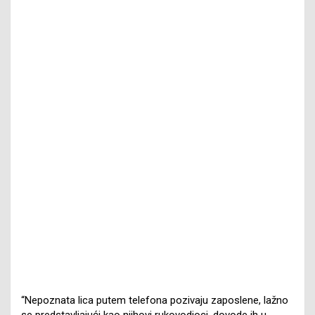
“Nepoznata lica putem telefona pozivaju zaposlene, lažno
se predstavljajući kao njihovi rukovodioci, dovode ih u