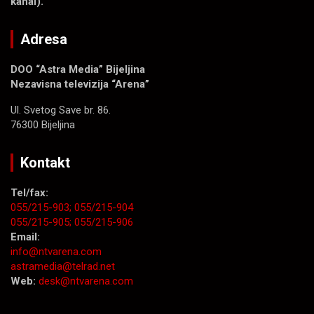
kanal).
Adresa
DOO “Astra Media” Bijeljina
Nezavisna televizija “Arena”
Ul. Svetog Save br. 86.
76300 Bijeljina
Kontakt
Tel/fax:
055/215-903;
055/215-904
055/215-905;
055/215-906
Email:
info@ntvarena.com
astramedia@telrad.net
Web:
desk@ntvarena.com