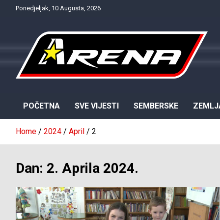
Skip
Ponedjeljak, 10 Augusta, 2026
to
content
Provjereno. Tačno. Objektivno.
NTV Arena
POČETNA
SVE VIJESTI
SEMBERSKE
ZEMLJ
Home
2024
April
2
Dan:
2. Aprila 2024.