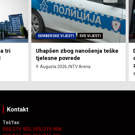
TI
SVE VIJESTI
ZEMLJA
ja teške
Dan žalosti povodom
obilježavanja 31 godine od
zločina nad srbima u “Oluji”
4. Augusta 2026.
NTV Arena
Kontakt
Tel/fax:
055/215-903;
055/215-904