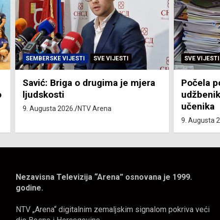
SVE VIJESTI
ZEMLJA
SVE VIJESTI
Počela podjela besplatnih
Ugovorene
udžbenika za više od 80.000
godine 7
učenika
9. Augusta 
9. Augusta 2026.
NTV Arena
Nezavisna Televizija “Arena” osnovana je 1999.
godine.
NTV „Arena“ digitalnim zemaljskim signalom pokriva veći