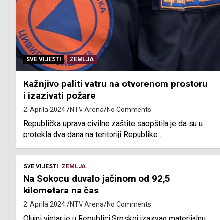
SVE VIJESTI
ZEMLJA
Kažnjivo paliti vatru na otvorenom prostoru
i izazivati požare
2. Aprila 2024.
NTV Arena
No Comments
Republička uprava civilne zaštite saopštila je da su u
protekla dva dana na teritoriji Republike…
SVE VIJESTI
ZEMLJA
Na Sokocu duvalo jačinom od 92,5
kilometara na čas
2. Aprila 2024.
NTV Arena
No Comments
Olujni vjetar je u Republici Srpskoj izazvao materijalnu