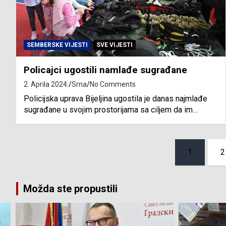
SEMBERSKE VIJESTI
SVE VIJESTI
Policajci ugostili namlađe sugrađane
2. Aprila 2024.
Srna
No Comments
Policijska uprava Bijeljina ugostila je danas najmlađe
sugrađane u svojim prostorijama sa ciljem da im…
Posts
1
2
pagination
Možda ste propustili