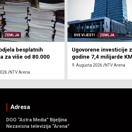
ZEMLJA
SEMBERSKE VIJESTI
SVE VIJES
 investicije za tri
Uhapšen zbog nanošen
,4 milijarde KM
tjelesne povrede
2026.
NTV Arena
9. Augusta 2026.
NTV Arena
Adresa
DOO “Astra Media” Bijeljina
Nezavisna televizija “Arena”