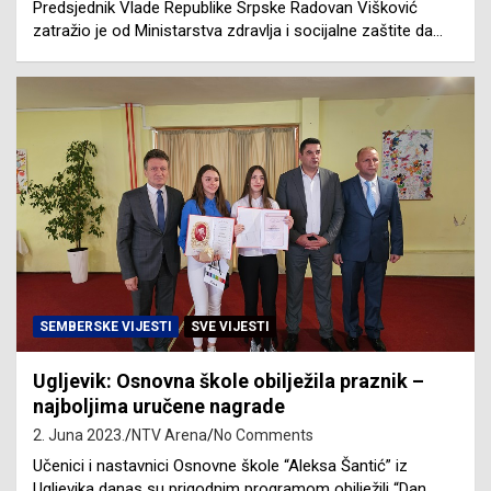
Predsjednik Vlade Republike Srpske Radovan Višković
zatražio je od Ministarstva zdravlja i socijalne zaštite da…
SEMBERSKE VIJESTI
SVE VIJESTI
Ugljevik: Osnovna škole obilježila praznik –
najboljima uručene nagrade
2. Juna 2023.
NTV Arena
No Comments
Učenici i nastavnici Osnovne škole “Aleksa Šantić” iz
Ugljevika danas su prigodnim programom obilježili “Dan…