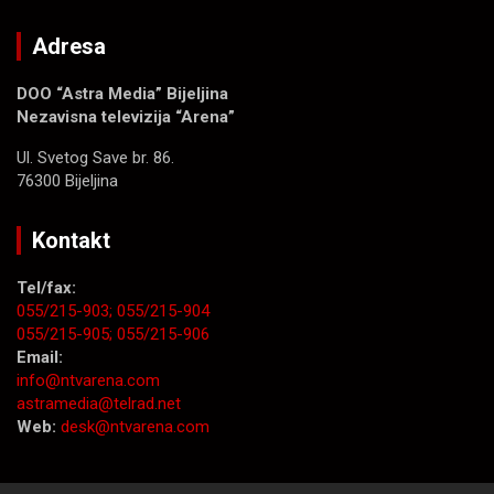
Adresa
DOO “Astra Media” Bijeljina
Nezavisna televizija “Arena”
Ul. Svetog Save br. 86.
76300 Bijeljina
Kontakt
Tel/fax:
055/215-903;
055/215-904
055/215-905;
055/215-906
Email:
info@ntvarena.com
astramedia@telrad.net
Web:
desk@ntvarena.com