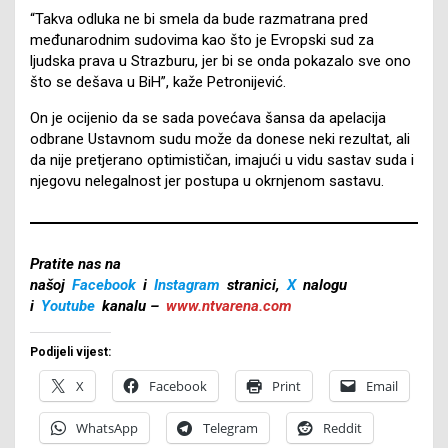
“Takva odluka ne bi smela da bude razmatrana pred
međunarodnim sudovima kao što je Evropski sud za
ljudska prava u Strazburu, jer bi se onda pokazalo sve ono
što se dešava u BiH”, kaže Petronijević.
On je ocijenio da se sada povećava šansa da apelacija
odbrane Ustavnom sudu može da donese neki rezultat, ali
da nije pretjerano optimističan, imajući u vidu sastav suda i
njegovu nelegalnost jer postupa u okrnjenom sastavu.
Pratite nas na
našoj
Facebook
i
Instagram
stranici,
X
nalogu
i
Youtube
kanalu –
www.ntvarena.com
Podijeli vijest:
X
Facebook
Print
Email
WhatsApp
Telegram
Reddit