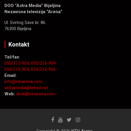
DOO “Astra Media” Bijeljina
Nezavisna televizija “Arena”
Ul. Svetog Save br. 86.
76300 Bijeljina
Kontakt
Tel/fax:
055/215-903;
055/215-904
055/215-905;
055/215-906
Email:
info@ntvarena.com
astramedia@telrad.net
Web:
desk@ntvarena.com