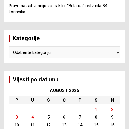
Pravo na subvenciju za traktor “Belarus” ostvarila 84
korisnika
Kategorije
Kategorije
Vijesti po datumu
AUGUST 2026
P
U
S
Č
P
S
N
1
2
3
4
5
6
7
8
9
10
11
12
13
14
15
16