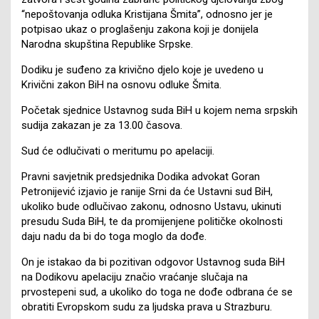
“nepoštovanja odluka Kristijana Šmita”, odnosno jer je
potpisao ukaz o proglašenju zakona koji je donijela
Narodna skupština Republike Srpske.
Dodiku je suđeno za krivično djelo koje je uvedeno u
Krivični zakon BiH na osnovu odluke Šmita.
Početak sjednice Ustavnog suda BiH u kojem nema srpskih
sudija zakazan je za 13.00 časova.
Sud će odlučivati o meritumu po apelaciji.
Pravni savjetnik predsjednika Dodika advokat Goran
Petronijević izjavio je ranije Srni da će Ustavni sud BiH,
ukoliko bude odlučivao zakonu, odnosno Ustavu, ukinuti
presudu Suda BiH, te da promijenjene političke okolnosti
daju nadu da bi do toga moglo da dođe.
On je istakao da bi pozitivan odgovor Ustavnog suda BiH
na Dodikovu apelaciju značio vraćanje slučaja na
prvostepeni sud, a ukoliko do toga ne dođe odbrana će se
obratiti Evropskom sudu za ljudska prava u Strazburu.