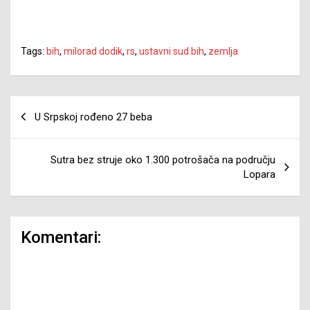
Tags:
bih
,
milorad dodik
,
rs
,
ustavni sud bih
,
zemlja
Navigacija
U Srpskoj rođeno 27 beba
članaka
Sutra bez struje oko 1.300 potrošača na području
Lopara
Komentari: