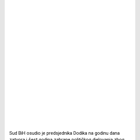
Sud BiH osudio je predsjednika Dodika na godinu dana
zatvora i šest godina zabrane političkog djelovanja zbog