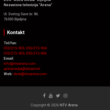
Nezavisna televizija “Arena”
Ul. Svetog Save br. 86.
76300 Bijeljina
Kontakt
Tel/fax:
055/215-903;
055/215-904
055/215-905;
055/215-906
Email:
info@ntvarena.com
astramedia@telrad.net
Web:
desk@ntvarena.com
Copyright © 2026
NTV Arena