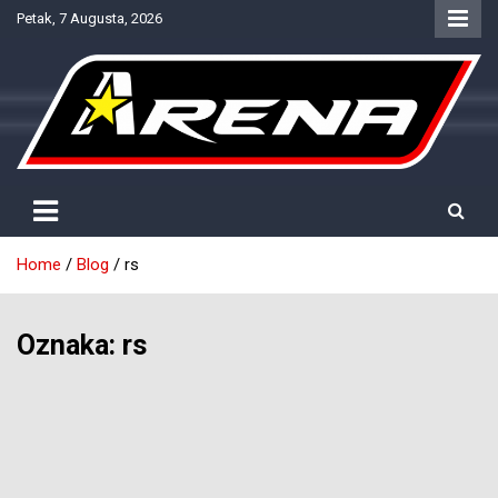
Skip
Petak, 7 Augusta, 2026
to
content
Provjereno. Tačno. Objektivno.
NTV Arena
Home
Blog
rs
Oznaka:
rs