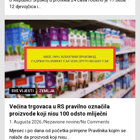
U Republici Srpskoj u protekla 24 časa rođeno je 17 beba –
12 djevojčica i…
SVE VIJESTI
ZEMLJA
Većina trgovaca u RS pravilno označila
proizvode koji nisu 100 odsto mliječni
1. Augusta 2026.
Nezavisne novine
No Comments
Mjesec i po dana od početka primjene Pravilnika kojim se
nalaže da proizvodi koji nisu…