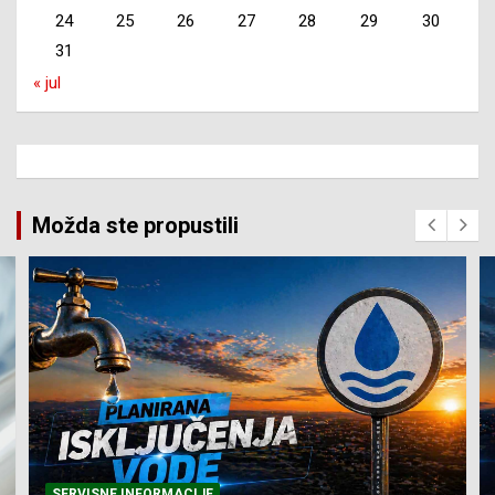
24
25
26
27
28
29
30
31
« jul
Možda ste propustili
SERVISNE INFORMACIJE