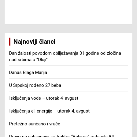
Najnoviji članci
Dan žalosti povodom obilježavanja 31 godine od zločina
nad srbima u “Oluji”
Danas Blaga Marija
U Srpskoj rođeno 27 beba
Isključenja vode – utorak 4. avgust
Isključenja el. energije – utorak 4. avgust
Pretežno sunčano i vruće
Pravo na subvenciju za traktor “Belarus” ostvarila 84