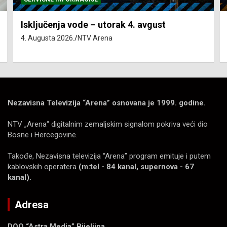
Isključenja vode – utorak 4. avgust
4. Augusta 2026.
NTV Arena
Nezavisna Televizija “Arena” osnovana je 1999. godine.
NTV „Arena“ digitalnim zemaljskim signalom pokriva veći dio
Bosne i Hercegovine.
Takođe, Nezavisna televizija “Arena” program emituje i putem
kablovskih operatera
(m:tel - 84 kanal, supernova - 67
kanal).
Adresa
DOO “Astra Media” Bijeljina