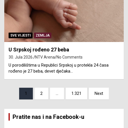
SVE VIJESTI
ZEMLJA
U Srpskoj rođeno 27 beba
30. Jula 2026.
NTV Arena
No Comments
U porodilištima u Republici Srpskoj u protekla 24 časa
rođeno je 27 beba, devet dječaka…
Posts
1
2
…
1.321
Next
pagination
Pratite nas i na Facebook-u