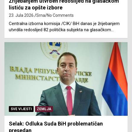
Žrijebanjem utvrđen redoslijed na glasačkom
listiću za opšte izbore
23. Jula 2026.
Srna
No Comments
Centralna izborna komisija /CIK/ BiH danas je žrijebanjem
utvrdila redoslijed 82 politička subjekta na glasačkom…
SVE VIJESTI
ZEMLJA
Selak: Odluka Suda BiH problematičan
presedan