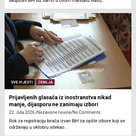
skupštini BiH su, samo u ovom mandatu vlasti,…
SVE VIJESTI
ZEMLJA
Prijavljenih glasača iz inostranstva nikad
manje, dijasporu ne zanimaju izbori
22. Jula 2026.
Nezavisne novine
No Comments
Rok za registraciju birača izvan BiH za opšte izbore koji se
održavaju u oktobru istekao…