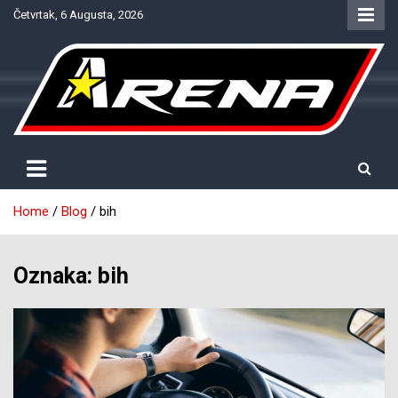
Skip
Četvrtak, 6 Augusta, 2026
to
content
Provjereno. Tačno. Objektivno.
NTV Arena
Home
Blog
bih
Oznaka:
bih