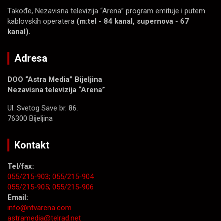
Takođe, Nezavisna televizija “Arena” program emituje i putem
kablovskih operatera
(m:tel - 84 kanal, supernova - 67
kanal).
Adresa
DOO “Astra Media” Bijeljina
Nezavisna televizija “Arena”
Ul. Svetog Save br. 86.
76300 Bijeljina
Kontakt
Tel/fax:
055/215-903;
055/215-904
055/215-905;
055/215-906
Email:
info@ntvarena.com
astramedia@telrad.net