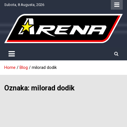
Skip
Subota, 8 Augusta, 2026
to
content
Provjereno. Tačno. Objektivno.
NTV Arena
Home
Blog
milorad dodik
Oznaka:
milorad dodik