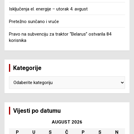
Isključenja el. energije – utorak 4. avgust
Pretežno sunčano i vruće
Pravo na subvenciju za traktor “Belarus” ostvarila 84
korisnika
Kategorije
Kategorije
Vijesti po datumu
AUGUST 2026
P
U
S
Č
P
S
N