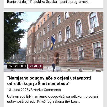
Banjaluci da je Republika Srpska ispunila programski…
SVE VIJESTI
ZEMLJA
“Namjerno odugovlače o ocjeni ustavnosti
odredbi koje je Šmit nametnuo”
13. Juna 2026.
Srna
No Comments
Ustavni sud BiH namjerno odugovlači sa odlukom o ocjeni
ustavnosti odredbi Krivičnog zakona BiH koje…