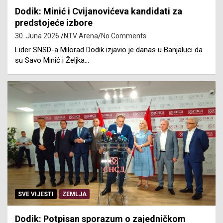
Dodik: Minić i Cvijanovićeva kandidati za
predstojeće izbore
30. Juna 2026.
NTV Arena
No Comments
Lider SNSD-a Milorad Dodik izjavio je danas u Banjaluci da
su Savo Minić i Željka…
SVE VIJESTI
ZEMLJA
Dodik: Potpisan sporazum o zajedničkom