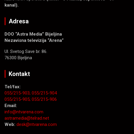
kanal).
Adresa
DOO “Astra Media” Bijeljina
Nezavisna televizija “Arena”
Ul. Svetog Save br. 86.
76300 Bijeljina
Kontakt
Tel/fax:
055/215-903;
055/215-904
055/215-905;
055/215-906
Email:
info@ntvarena.com
astramedia@telrad.net
Web:
desk@ntvarena.com